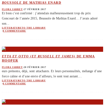
BOUSSOLE
DE MATHIAS ENARD
FLORA JARRET
·
27 FÉVRIER 2017
Et bien c’est confirmé : j’attendais malheureusement trop du prix
Goncourt de l’année 2015, Boussole de Mathias Enard… J’avais adoré
son
...
LITTERATURE
TO THE LIBRARY
·
0 COMMENTAIRE
ETTA ET OTTO (ET RUSSELL ET JAMES)
DE EMMA
HOOPER
FLORA JARRET
·
20 FÉVRIER 2017
eurs prénoms, déjà, sont attachants. Et leurs personnalités, mélange d’une
force calme et d’une envie d’ailleurs, le sont tout autant.
...
LITTERATURE
TO THE LIBRARY
·
0 COMMENTAIRE