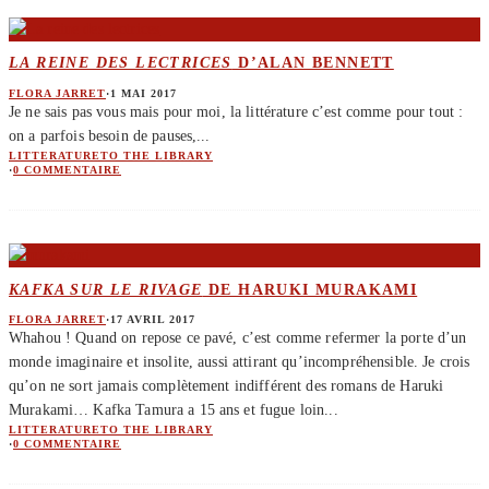
LA REINE DES LECTRICES
D’ALAN BENNETT
FLORA JARRET
·
1 MAI 2017
Je ne sais pas vous mais pour moi, la littérature c’est comme pour tout :
on a parfois besoin de pauses,
...
LITTERATURE
TO THE LIBRARY
·
0 COMMENTAIRE
KAFKA SUR LE RIVAGE
DE HARUKI MURAKAMI
FLORA JARRET
·
17 AVRIL 2017
Whahou ! Quand on repose ce pavé, c’est comme refermer la porte d’un
monde imaginaire et insolite, aussi attirant qu’incompréhensible. Je crois
qu’on ne sort jamais complètement indifférent des romans de Haruki
Murakami… Kafka Tamura a 15 ans et fugue loin
...
LITTERATURE
TO THE LIBRARY
·
0 COMMENTAIRE