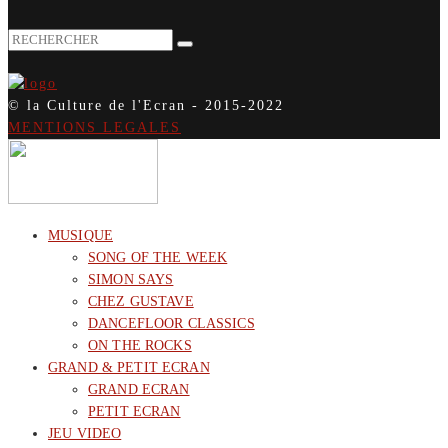
© la Culture de l'Ecran - 2015-2022
MENTIONS LEGALES
MUSIQUE
SONG OF THE WEEK
SIMON SAYS
CHEZ GUSTAVE
DANCEFLOOR CLASSICS
ON THE ROCKS
GRAND & PETIT ECRAN
GRAND ECRAN
PETIT ECRAN
JEU VIDEO