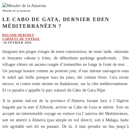
Mirador de la Amatista
LE CABO DE GATA, DERNIER EDEN
MÉDITERRANÉEN ?
ROLAND DÉRUDET
·
CARNETS DE VOYAGE
·
28 FÉVRIER 2016
Imaginez des plages vierges de toute construction, de toute laide, odorante
et bruyante cabane à frites, de débordants parkings goudronnés… Des
villages côtiers où aucune rangée d’immeubles ne longe le front de mer…
Un paysage lunaire comme au premier jour, d’une intense sauvagerie sous
le soleil qui brille presque tous les jours, été comme hiver. Cela existe
encore, et contre toute attente en Andalousie, sur la côte méditerranéenne.
Et ce paradis s’appelle le parc naturel du Cabo de Gata-Níjar.
A la pointe sud-est de la province d’Almería faisant face à l’Algérie
baignée par la mer d’Alborán, arriver au Cabo de Gata se mérite. Soit on
accepte un interminable voyage en voiture via l’autovia del Mediterráneo,
soit on atterrit à Almería (pas simple en vol direct), soit à Málaga, halte
très agréable soit dit en passant. De là, il faut prendre un bus jusqu’à