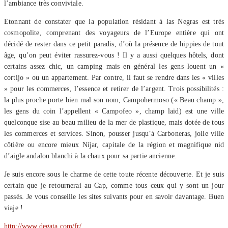
l’ambiance très conviviale.
Etonnant de constater que la population résidant à las Negras est très
cosmopolite, comprenant des voyageurs de l’Europe entière qui ont
décidé de rester dans ce petit paradis, d’où la présence de hippies de tout
âge, qu’on peut éviter rassurez-vous ! Il y a aussi quelques hôtels, dont
certains assez chic, un camping mais en général les gens louent un «
cortijo » ou un appartement. Par contre, il faut se rendre dans les « villes
» pour les commerces, l’essence et retirer de l’argent. Trois possibilités :
la plus proche porte bien mal son nom, Campohermoso (« Beau champ »,
les gens du coin l’appellent « Campofeo », champ laid) est une ville
quelconque sise au beau milieu de la mer de plastique, mais dotée de tous
les commerces et services. Sinon, pousser jusqu’à Carboneras, jolie ville
côtière ou encore mieux Níjar, capitale de la région et magnifique nid
d’aigle andalou blanchi à la chaux pour sa partie ancienne.
Je suis encore sous le charme de cette toute récente découverte. Et je suis
certain que je retournerai au Cap, comme tous ceux qui y sont un jour
passés. Je vous conseille les sites suivants pour en savoir davantage. Buen
viaje !
http://www.degata.com/fr/