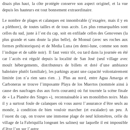
disais plus haut, la côte protégée conserve son aspect originel, et la vue
depuis les hauteurs est tout bonnement extraordinaire.
Le nombre de plages et calanques est innombrable (j’exagère, mais il y en
a pléthore), de toutes tailles et de tous accès. Les plus remarquables sont
celles du sud, juste à l’est du cap, soit en enfilade celles des Genoveses (la
plus grande et sans doute la plus belle), de Monsul (avec ses roches aux
formes préhistoriques) et de Media Luna (en demi-lune, comme son nom
l’indique et de sable noir). Il faut venir tôt, ou tard dans la journée en été
car l’accès est régulé depuis la localité de San José (seul village avec
moult hébergements, distributeurs de billets et doté d’une ambiance
balnéaire plutôt familiale), les parkings ayant une capacité volontairement
limitée (on n’a rien sans rien…). Plus au nord, entre Agua Amarga et
Carboneras se trouve l’imposante Playa de los Muertos (nommée ainsi à
cause des naufrages dus aux forts courants) où fut tournée la scène finale
de « La Planète des Singes »), reconnaissable à ses monolithes noirs. Mais
il y a surtout foule de calanques où vous aurez l’assurance d’être seuls au
monde, à condition de bien vouloir marcher (et escalader) un peu. A
l’ouest du cap, on trouve une immense plage de neuf kilomètres, celle du
village de la Fabriquilla longeant les salines) sur laquelle il est impossible
d’être l’un sur l’autre.