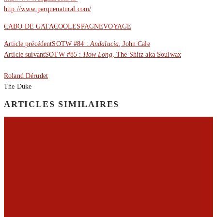
http://www.parquenatural.com/
CABO DE GATA
COOL
ESPAGNE
VOYAGE
Article précédent
SOTW #84 :
Andalucia
, John Cale
Article suivant
SOTW #85 :
How Long
, The Shitz aka Soulwax
Roland Dérudet
The Duke
ARTICLES SIMILAIRES