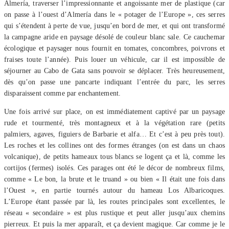
Almería, traverser l’impressionnante et angoissante mer de plastique (car
on passe à l’ouest d’Almería dans le « potager de l’Europe », ces serres
qui s’étendent à perte de vue, jusqu’en bord de mer, et qui ont transformé
la campagne aride en paysage désolé de couleur blanc sale. Ce cauchemar
écologique et paysager nous fournit en tomates, concombres, poivrons et
fraises toute l’année). Puis louer un véhicule, car il est impossible de
séjourner au Cabo de Gata sans pouvoir se déplacer. Très heureusement,
dès qu’on passe une pancarte indiquant l’entrée du parc, les serres
disparaissent comme par enchantement.
Une fois arrivé sur place, on est immédiatement captivé par un paysage
rude et tourmenté, très montagneux et à la végétation rare (petits
palmiers, agaves, figuiers de Barbarie et alfa… Et c’est à peu près tout).
Les roches et les collines ont des formes étranges (on est dans un chaos
volcanique), de petits hameaux tous blancs se logent ça et là, comme les
cortijos (fermes) isolés. Ces parages ont été le décor de nombreux films,
comme « Le bon, la brute et le truand » ou bien « Il était une fois dans
l’Ouest », en partie tournés autour du hameau Los Albaricoques.
L’Europe étant passée par là, les routes principales sont excellentes, le
réseau « secondaire » est plus rustique et peut aller jusqu’aux chemins
pierreux. Et puis la mer apparaît, et ça devient magique. Car comme je le