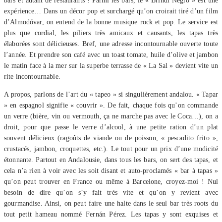
bars et autant de restaurants ! Parmi les bars, le « Brindi Negro » est une
expérience… Dans un décor pop et surchargé qu’on croirait tiré d’un film
d’Almodóvar, on entend de la bonne musique rock et pop. Le service est
plus que cordial, les piliers très amicaux et causants, les tapas très
élaborées sont délicieuses. Bref, une adresse incontournable ouverte toute
l’année. Et prendre son café avec un toast tomate, huile d’olive et jambon
le matin face à la mer sur la superbe terrasse de « La Sal » devient vite un
rite incontournable.
A propos, parlons de l’art du « tapeo » si singulièrement andalou. « Tapar
» en espagnol signifie « couvrir ». De fait, chaque fois qu’on commande
un verre (bière, vin ou vermouth, ça ne marche pas avec le Coca…), on a
droit, pour que passe le verre d’alcool, à une petite ration d’un plat
souvent délicieux (ragoûts de viande ou de poisson, « pescadito frito »,
crustacés, jambon, croquettes, etc.). Le tout pour un prix d’une modicité
étonnante. Partout en Andalousie, dans tous les bars, on sert des tapas, et
cela n’a rien à voir avec les soit disant et auto-proclamés « bar à tapas »
qu’on peut trouver en France ou même à Barcelone, croyez-moi ! Nul
besoin de dire qu’on s’y fait très vite et qu’on y revient avec
gourmandise. Ainsi, on peut faire une halte dans le seul bar très roots du
tout petit hameau nommé Fernán Pérez. Les tapas y sont exquises et