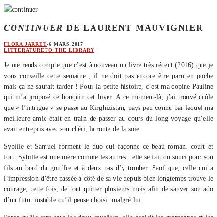
CONTINUER
DE LAURENT MAUVIGNIER
FLORA JARRET
·
6 MARS 2017
LITTERATURE
TO THE LIBRARY
Je me rends compte que c’est à nouveau un livre très récent (2016) que je
vous conseille cette semaine ; il ne doit pas encore être paru en poche
mais ça ne saurait tarder ! Pour la petite histoire, c’est ma copine Pauline
qui m’a proposé ce bouquin cet hiver. A ce moment-là, j’ai trouvé drôle
que « l’intrigue » se passe au Kirghizistan, pays peu connu par lequel ma
meilleure amie était en train de passer au cours du long voyage qu’elle
avait entrepris avec son chéri, la route de la soie.
Sybille et Samuel forment le duo qui façonne ce beau roman, court et
fort. Sybille est une mère comme les autres : elle se fait du souci pour son
fils au bord du gouffre et à deux pas d’y tomber. Sauf que, celle qui a
l’impression d’être passée à côté de sa vie depuis bien longtemps trouve le
courage, cette fois, de tout quitter plusieurs mois afin de sauver son ado
d’un futur instable qu’il pense choisir malgré lui.