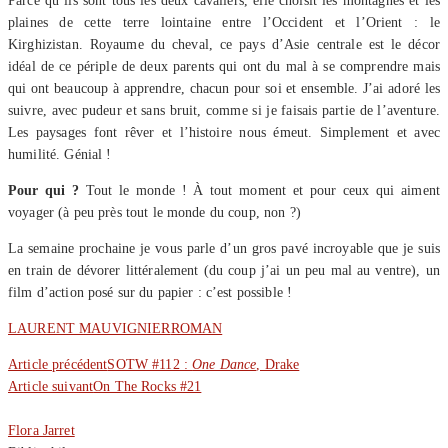
Parce qu’ils sont tous les deux cavaliers, elle choisit les montagnes et les
plaines de cette terre lointaine entre l’Occident et l’Orient : le
Kirghizistan. Royaume du cheval, ce pays d’Asie centrale est le décor
idéal de ce périple de deux parents qui ont du mal à se comprendre mais
qui ont beaucoup à apprendre, chacun pour soi et ensemble. J’ai adoré les
suivre, avec pudeur et sans bruit, comme si je faisais partie de l’aventure.
Les paysages font rêver et l’histoire nous émeut. Simplement et avec
humilité. Génial !
Pour qui ?
Tout le monde ! À tout moment et pour ceux qui aiment
voyager (à peu près tout le monde du coup, non ?)
La semaine prochaine je vous parle d’un gros pavé incroyable que je suis
en train de dévorer littéralement (du coup j’ai un peu mal au ventre), un
film d’action posé sur du papier : c’est possible !
LAURENT MAUVIGNIER
ROMAN
Article précédent
SOTW #112 :
One Dance
, Drake
Article suivant
On The Rocks #21
Flora Jarret