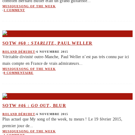
combien Bernard Butler était un grand guitariste
...
MUSIQUE
SONG OF THE WEEK
·
1 COMMENT
SOTW #60 :
STARLITE
, PAUL WELLER
ROLAND DÉRUDET
·
6 NOVEMBRE 2015
Véritable divinité outre-Manche, Paul Weller n’est pas très connu par ici
mais compte en France de vrais admirateurs
...
MUSIQUE
SONG OF THE WEEK
·
0 COMMENTAIRE
SOTW #46 :
GO OUT
, BLUR
ROLAND DÉRUDET
·
6 NOVEMBRE 2015
Plus actuel que My song of the week, tu meurs ! Le 19 février 2015,
premier jour de
...
MUSIQUE
SONG OF THE WEEK