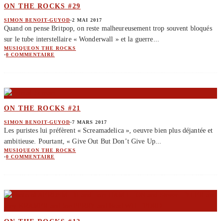
ON THE ROCKS #29
SIMON BENOIT-GUYOD
·
2 MAI 2017
Quand on pense Britpop, on reste malheureusement trop souvent bloqués
sur le tube interstellaire « Wonderwall » et la guerre
...
MUSIQUE
ON THE ROCKS
·
0 COMMENTAIRE
ON THE ROCKS #21
SIMON BENOIT-GUYOD
·
7 MARS 2017
Les puristes lui préfèrent « Screamadelica », oeuvre bien plus déjantée et
ambitieuse. Pourtant, « Give Out But Don’t Give Up
...
MUSIQUE
ON THE ROCKS
·
0 COMMENTAIRE