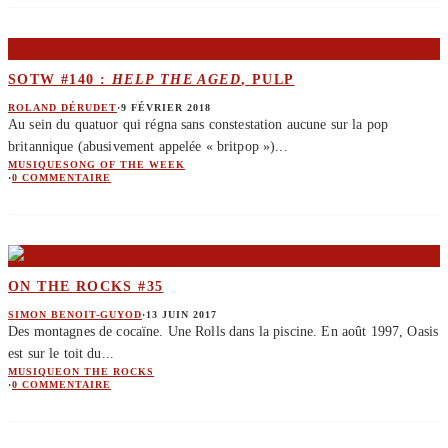
SOTW #140 :
HELP THE AGED
, PULP
ROLAND DÉRUDET
·
9 FÉVRIER 2018
Au sein du quatuor qui régna sans constestation aucune sur la pop
britannique (abusivement appelée « britpop »)
...
MUSIQUE
SONG OF THE WEEK
·
0 COMMENTAIRE
ON THE ROCKS #35
SIMON BENOIT-GUYOD
·
13 JUIN 2017
Des montagnes de cocaïne. Une Rolls dans la piscine. En août 1997, Oasis
est sur le toit du
...
MUSIQUE
ON THE ROCKS
·
0 COMMENTAIRE