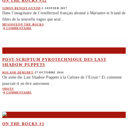
ON THE ROCKS #12
SIMON BENOIT-GUYOD
·
3 JANVIER 2017
Dans l’imaginaire de l’intellectuel français abonné à Marianne et friand de
films de la nouvelle vague que seul
...
MUSIQUE
ON THE ROCKS
·
0 COMMENTAIRE
POST-SCRIPTUM PYROTECHNIQUE DES LAST
SHADOW PUPPETS
ROLAND DÉRUDET
·
27 OCTOBRE 2016
On aime the Last Shadow Puppets à la Culture de l’Ecran ! Et comment
pourrait-il en être autrement
...
SHOTS
·
0 COMMENTAIRE
ON THE ROCKS #1