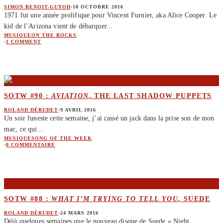
SIMON BENOIT-GUYOD
·
18 OCTOBRE 2016
1971 fut une année prolifique pour Vincent Furnier, aka Alice Cooper. Le
kid de l’Arizona vient de débarquer
...
MUSIQUE
ON THE ROCKS
·
1 COMMENT
SOTW #90 :
AVIATION
, THE LAST SHADOW PUPPETS
ROLAND DÉRUDET
·
9 AVRIL 2016
Un soir funeste cette semaine, j’ai cassé un jack dans la prise son de mon
mac, ce qui
...
MUSIQUE
SONG OF THE WEEK
·
0 COMMENTAIRE
SOTW #88 :
WHAT I’M TRYING TO TELL YOU
, SUEDE
ROLAND DÉRUDET
·
24 MARS 2016
Déjà quelques semaines que le nouveau disque de Suede « Night