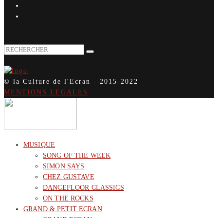
© la Culture de l'Ecran - 2015-2022
MENTIONS LEGALES
MUSIQUE
SONG OF THE WEEK
SIMON SAYS
CHEZ GUSTAVE
DANCEFLOOR CLASSICS
ON THE ROCKS
GRAND & PETIT ECRAN