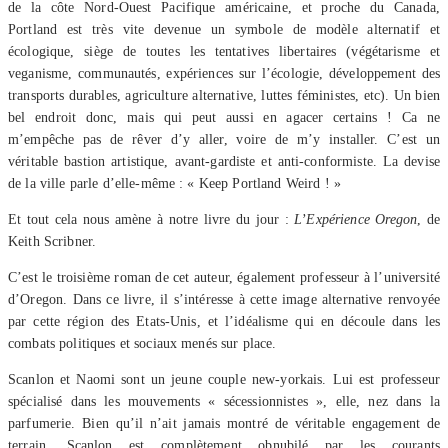
de la côte Nord-Ouest Pacifique américaine, et proche du Canada,
Portland est très vite devenue un symbole de modèle alternatif et
écologique, siège de toutes les tentatives libertaires (végétarisme et
veganisme, communautés, expériences sur l’écologie, développement des
transports durables, agriculture alternative, luttes féministes, etc). Un bien
bel endroit donc, mais qui peut aussi en agacer certains ! Ca ne
m’empêche pas de rêver d’y aller, voire de m’y installer. C’est un
véritable bastion artistique, avant-gardiste et anti-conformiste. La devise
de la ville parle d’elle-même : « Keep Portland Weird ! »
Et tout cela nous amène à notre livre du jour :
L’Expérience Oregon
, de
Keith Scribner.
C’est le troisième roman de cet auteur, également professeur à l’université
d’Oregon. Dans ce livre, il s’intéresse à cette image alternative renvoyée
par cette région des Etats-Unis, et l’idéalisme qui en découle dans les
combats politiques et sociaux menés sur place.
Scanlon et Naomi sont un jeune couple new-yorkais. Lui est professeur
spécialisé dans les mouvements « sécessionnistes », elle, nez dans la
parfumerie. Bien qu’il n’ait jamais montré de véritable engagement de
terrain, Scanlon est complètement obnubilé par les courants