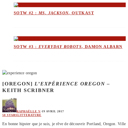
SOTW #2 :
MS. JACKSON
, OUTKAST
SOTW #3 :
EVERYDAY ROBOTS
, DAMON ALBARN
[OREGON]
L’EXPÉRIENCE OREGON
–
KEITH SCRIBNER
RAPHAËLLE V
·
19 AVRIL 2017
50 STARS
LITTERATURE
En bonne hipster que je suis, je rêve de découvrir Portland, Oregon. Ville