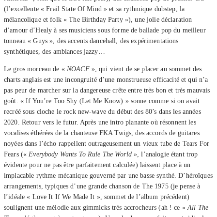
(l’excellente « Frail State Of Mind » et sa rythmique dubstep, la
mélancolique et folk « The Birthday Party »), une jolie déclaration
d’amour d’Healy à ses musiciens sous forme de ballade pop du meilleur
tonneau « Guys », des accents dancehall, des expérimentations
synthétiques, des ambiances jazzy…
Le gros morceau de «
NOACF
», qui vient de se placer au sommet des
charts anglais est une incongruité d’une monstrueuse efficacité et qui n’a
pas peur de marcher sur la dangereuse crête entre très bon et très mauvais
goût. « If You’re Too Shy (Let Me Know) » sonne comme si on avait
recréé sous cloche le rock new-wave du début des 80’s dans les années
2020. Retour vers le futur. Après une intro planante où résonnent les
vocalises éthérées de la chanteuse FKA Twigs, des accords de guitares
noyées dans l’écho rappellent outrageusement un vieux tube de Tears For
Fears («
Everybody Wants To Rule The World
», l’analogie étant trop
évidente pour ne pas être parfaitement calculée) laissent place à un
implacable rythme mécanique gouverné par une basse synthé. D’héroïques
arrangements, typiques d’une grande chanson de The 1975 (je pense à
l’idéale « Love It If We Made It », sommet de l’album précédent)
soulignent une mélodie aux gimmicks très accrocheurs (ah ! ce «
All The