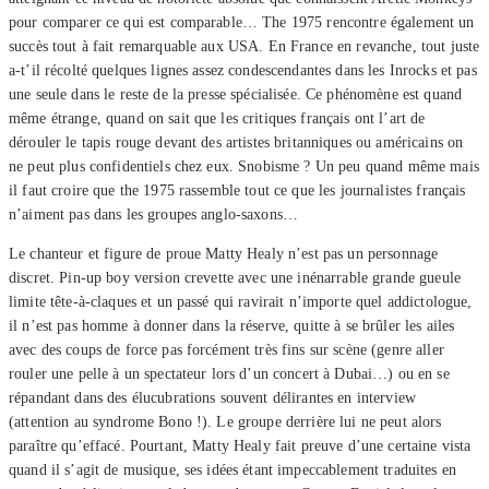
pour comparer ce qui est comparable… The 1975 rencontre également un
succès tout à fait remarquable aux USA. En France en revanche, tout juste
a-t’il récolté quelques lignes assez condescendantes dans les Inrocks et pas
une seule dans le reste de la presse spécialisée. Ce phénomène est quand
même étrange, quand on sait que les critiques français ont l’art de
dérouler le tapis rouge devant des artistes britanniques ou américains on
ne peut plus confidentiels chez eux. Snobisme ? Un peu quand même mais
il faut croire que the 1975 rassemble tout ce que les journalistes français
n’aiment pas dans les groupes anglo-saxons…
Le chanteur et figure de proue Matty Healy n’est pas un personnage
discret. Pin-up boy version crevette avec une inénarrable grande gueule
limite tête-à-claques et un passé qui ravirait n’importe quel addictologue,
il n’est pas homme à donner dans la réserve, quitte à se brûler les ailes
avec des coups de force pas forcément très fins sur scène (genre aller
rouler une pelle à un spectateur lors d’un concert à Dubai…) ou en se
répandant dans des élucubrations souvent délirantes en interview
(attention au syndrome Bono !). Le groupe derrière lui ne peut alors
paraître qu’effacé. Pourtant, Matty Healy fait preuve d’une certaine vista
quand il s’agit de musique, ses idées étant impeccablement traduites en