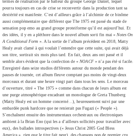
termes de réalisation par le batteur du groupe George Daniel, lequel
pourra toujours en cas de crise se reconvertir dans la production tant sa
dextérité est manifeste. C’est d’ailleurs grâce à l’alchimie de ce binôme
aussi complémentaire que différent que The 1975 est passé du stade de
sensation pop emo au grand groupe proteiforme qu’il est aujourd’hui. Et
des idées, il y en a pléthore dans le nouvel album sorti fin mai «
Notes On
A Conditional Form
». A la sortie de l’album précédent en 2018, Matty
Healy avait clamé à qui voulait l’entendre que cette suite, qui avait déjà
son titre, sortirait six mois plus tard. En fait, deux ans ont passé et il
semble alors évident que la confection de «
NOACF
» n’a pas été si facile.
Enregistré dans seize studios différents autour du monde pendant des
pauses de tournée, cet album fleuve comptant pas moins de vingt-deux
morceaux et durant une heure vingt part dans tous les sens. Le morceau
d’ouverture, titré « The 1975 » comme dans chacun de leurs album est
une purge atmosphérique encadrant un monologue de Greta Thunberg
(Matty Healy est un homme concerné…), heureusement suivi par une
embardée punk hardcore que ne renierait pas Fugazi (« People »).
S’enchaînent ensuite des instrumentaux orchestraux ou électroniques
ambient à la Brian Eno (qui les a d’ailleurs sollicités pour travailler avec
eux), des ballades introspectives (« Jesus Christ 2005 God Bless
America », rien que le titre fait peur), des chansons pop de premier cru