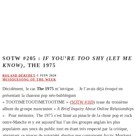
SOTW #205 :
IF YOU’RE TOO SHY (LET ME
KNOW)
, THE 1975
ROLAND DÉRUDET
·
5 JUIN 2020
MUSIQUE
SONG OF THE WEEK
Décidément, le cas
The 1975
m’intrigue… Je l’avais déjà évoqué en
présentant la chanson pop néo-bubblegum
« TOOTIMETOOTIMETOOTIME » (
SOTW #169
) issue du troisième
album du groupe mancunien «
A Brief Inquiry About Online Relationships
». Pour mémoire, The 1975 s’est hissé au pinacle de la chose pop et rock
outre-Manche et y est aujourd’hui l’un des groupes anglais les plus
populaires aux yeux du public tout en étant très respecté par la critique,
atteignant ce niveau de notoriété absolue que connaissent Arctic Monkeys