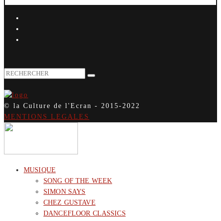
© la Culture de l'Ecran - 2015-2022
MENTIONS LEGALES
MUSIQUE
SONG OF THE WEEK
SIMON SAYS
CHEZ GUSTAVE
DANCEFLOOR CLASSICS