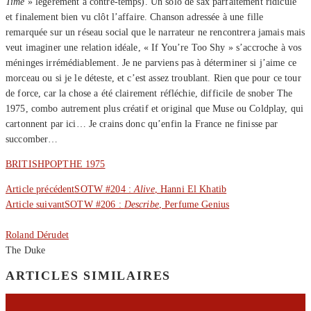
Time
» légèrement à contre-temps). Un solo de sax parfaitement ridicule
et finalement bien vu clôt l’affaire. Chanson adressée à une fille
remarquée sur un réseau social que le narrateur ne rencontrera jamais mais
veut imaginer une relation idéale, « If You’re Too Shy » s’accroche à vos
méninges irrémédiablement. Je ne parviens pas à déterminer si j’aime ce
morceau ou si je le déteste, et c’est assez troublant. Rien que pour ce tour
de force, car la chose a été clairement réfléchie, difficile de snober The
1975, combo autrement plus créatif et original que Muse ou Coldplay, qui
cartonnent par ici… Je crains donc qu’enfin la France ne finisse par
succomber…
BRITISH
POP
THE 1975
Article précédent
SOTW #204 :
Alive
, Hanni El Khatib
Article suivant
SOTW #206 :
Describe
, Perfume Genius
Roland Dérudet
The Duke
ARTICLES SIMILAIRES