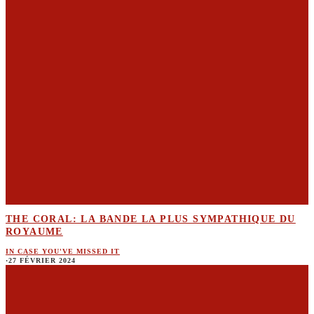
THE CORAL: LA BANDE LA PLUS SYMPATHIQUE DU
ROYAUME
IN CASE YOU'VE MISSED IT
·
27 FÉVRIER 2024