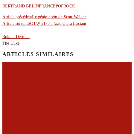
BERTRAND BELIN
FRANCE
POP
ROCK
Article précédent
Le génie divin de Scott Walker
Article suivant
SOTW #178 :
Nue
, Clara Luciani
Roland Dérudet
The Duke
ARTICLES SIMILAIRES