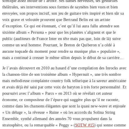
scénique assez inouïe de l’artiste. Ses danses nerveuses, ses gestuelles
théâtrales, ses interventions sous formes de saynètes bien vues et bien
envoyées, son propos incisif, son jeu de guitare très inspiré et bien sûr sa
voix grave et veloutée prouvent que Bertrand Belin est un artiste
d’exception. Ce qui est étonnant, c’est qu’il lui aura fallu attendre son
sixième album « Persona » pour que les planètes s’alignent et que le
public (auditeurs de France Inter en tête mais pas que, loin de là) suive
comme un seul homme. Pourtant, le Breton de Quiberon n’a cédé à
aucune toquade du moment pour rendre sa musique plus « populaire »,
mais a continué à creuser le même sillon depuis le début de sa carrière…
Je l’avais découvert en 2010 au hasard d’une compilation des Inrocks avec
la chanson-titre de son troisième album « Hypernuit », une très sombre
mais mélodieuse complainte country folk tellurique à la saveur américaine
et avais déjà été saisi par cette voix de baryton à très forte personnalité. Et
poursuivi avec l’album « Parcs » en 2013 où se révélait cet auteur
économe, ce compositeur de l’épure qui suggère plus qu’il ne raconte,
comme dans les chansons élégantes que sont la quasi new-wave et enjouée
« Un déluge », la rêveuse « Ruine » où les accords du Solina String
Ensemble, synthé allemand des années 70 vous propulsent dans la
stratosphère, ou la remarquable « Peggy » (
SOTW #15
) qui sonne comme