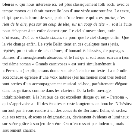
bleues
», qui nous intéresse ici, est plus classiquement folk rock, avec ce
tempo moyen qui ferait merveille lors d’une virée autoroutière. Le texte,
elliptique mais lourd de sens, parle d’une femme qui «
est partie, c’est
rien de le dire, pas sur un coup de tête, sur un coup de tête
» , soit la fuite
pour échapper à un enfer domestique. Le ciel s’ouvre alors, noir
d’oiseaux, d’où ce «
Ouste choucas
» pour que le ciel change enfin. Que
la vie change enfin. Le style Belin tient en ces quelques mots jetés,
répétés, pour traiter de tels thèmes, d’humanités blessées, de paysages
abimés, d’aménagements absurdes, et le fait qu’il soit aussi écrivain (son
troisième roman « Grands carnivores » est sorti simultanément à
« Persona ») explique sans doute son aise à ciseler un texte. La mélodie
accrocheuse égrenée d’une voix habitée (les harmonies sont très belles)
sont serties d’un accompagnement musical ad-hoc, parfaitement élégant
dans les guitares comme dans les claviers. De la belle ouvrage,
indubitablement, à la hauteur de cet excellent disque qu’est « Persona »,
qui s’apprivoise au fil des écoutes et reste longtemps en bouche. N’hésitez
surtout pas à vous rendre à un des concerts de Bertrand Belin, et sachez
que ses textes, abscons et énigmatiques, deviennent évidents et lumineux
sur scène grâce à son jeu de scène. On n’en ressort pas indemne, mais
assurément charmé.