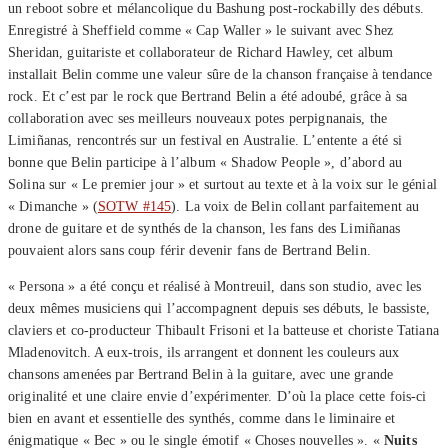
un reboot sobre et mélancolique du Bashung post-rockabilly des débuts.
Enregistré à Sheffield comme « Cap Waller » le suivant avec Shez
Sheridan, guitariste et collaborateur de Richard Hawley, cet album
installait Belin comme une valeur sûre de la chanson française à tendance
rock. Et c’est par le rock que Bertrand Belin a été adoubé, grâce à sa
collaboration avec ses meilleurs nouveaux potes perpignanais, the
Limiñanas, rencontrés sur un festival en Australie. L’entente a été si
bonne que Belin participe à l’album « Shadow People », d’abord au
Solina sur « Le premier jour » et surtout au texte et à la voix sur le génial
« Dimanche » (
SOTW #145
). La voix de Belin collant parfaitement au
drone de guitare et de synthés de la chanson, les fans des Limiñanas
pouvaient alors sans coup férir devenir fans de Bertrand Belin.
« Persona » a été conçu et réalisé à Montreuil, dans son studio, avec les
deux mêmes musiciens qui l’accompagnent depuis ses débuts, le bassiste,
claviers et co-producteur Thibault Frisoni et la batteuse et choriste Tatiana
Mladenovitch. A eux-trois, ils arrangent et donnent les couleurs aux
chansons amenées par Bertrand Belin à la guitare, avec une grande
originalité et une claire envie d’expérimenter. D’où la place cette fois-ci
bien en avant et essentielle des synthés, comme dans le liminaire et
énigmatique « Bec » ou le single émotif « Choses nouvelles ». «
Nuits