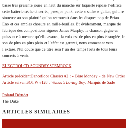
basse très présente jouée en haut du manche sur laquelle repose l’édifice,
cette batterie sèche et serrée, presque punk, cette « snake » guitar, guitare
sinueuse au son plaintif qu’on retrouvait dans les disques pop de Brian
Eno et ces amples choeurs en mille-feuilles. Et évidemment, marque de
fabrique des compositions signées James Murphy, la chanson gagne en
puissance à mesure qu’elle avance, la voix est de plus en plus étranglée, le
son de plus en plus plein et l’effet est garanti, nous emmenant vers
l’extase. Nul doute que ce titre sera l’un des temps forts de tous leurs
concerts à venir.
ELECTRO
LCD SOUNDSYSTEM
ROCK
Article précédent
Dancefloor Classics #2 : « Blue Monday » de New Order
Article suivant
SOTW #128 :
Wanda’s Loving Boy
, Marquis de Sade
Roland Dérudet
The Duke
ARTICLES SIMILAIRES