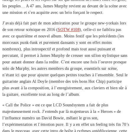
les peuples… A 47 ans, James Murphy revient au devant de la scène avec
une mission et s’en acquitte avec un brio forçant le respect.
J’avais déjà fait part de mon admiration pour le groupe new-yorkais lors
de son retour scénique en 2016 (
SOTW #108
), celle-ci ne faiblira pas
avec ce quatrième et nouvel album. Moins festif que les précédents (les
morceaux punk-funk et purement dansants y sont en effet moins
nombreux), plus introspectif et profond mais tout aussi puissant et
percutant, il permet à James Murphy de creuser son sillon stylistique sans
pour autant donner dans la redite. C’est encore une fois l’oeuvre presque
solo de Murphy, les autres membres du groupe, essentiels sur scène,
n’étant ici que pour ajouter quelques petites touches à l’ensemble. Seul le
guitariste anglais Al Doyle (membre des très bons Hot Chip) participe
plus avant à la composition, à l’enregistrement, aux claviers et bien sûr à
la guitare, excellente tout au long de l’album.
« Call the Police » est ce que LCD Soundsystem a fait de plus
majestueusement rock. J’entends par là majestueux à la « Heroes » de
l’influence numéro un David Bowie, mêlant le gros son,
l’expérimentation et l’émotion pure. Il y a en effet un feeling très fin 70’s
dans le morceau, avec cette intro de boîte à rythmes antédiluvienne, cette