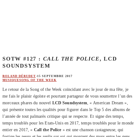
SOTW #127 :
CALL THE POLICE
, LCD
SOUNDSYSTEM
ROLAND DÉRUDET
·
15 SEPTEMBRE 2017
MUSIQUE
SONG OF THE WEEK
Le retour de la Song of the Week coïncidant avec le jour de ma fête, je
me fais le plaisir égoïste et pourtant partageur de vous soumettre l’un des
morceaux phares du nouvel
LCD Soundsystem
, « American Dream »,
qui présente toutes les qualités pour figurer dans le Top 5 des albums de
l’année de tout palmarès critique qui se respecte. Et signe des temps,
temps troublés pour les Etats-Unis en 2017, temps troublés pour le monde
entier en 2017, «
Call the Police
» est une chanson castagneuse, qui
fustige les peurs et les replis sur soi qui montent des murs entre les gens,