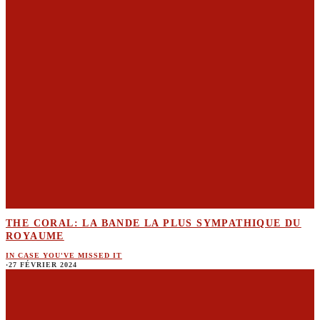
THE CORAL: LA BANDE LA PLUS SYMPATHIQUE DU
ROYAUME
IN CASE YOU'VE MISSED IT
·
27 FÉVRIER 2024