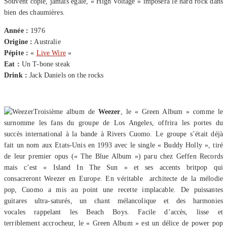
Souvent copié, jamais égalé, « High Voltage » imposera le hard rock dans
bien des chaumières.
Année :
1976
Origine :
Australie
Pépite :
«
Live Wire
»
Eat :
Un T-bone steak
Drink :
Jack Daniels on the rocks
Troisième album de
Weezer
, le « Green Album » comme le
surnomme les fans du groupe de Los Angeles, offrira les portes du
succès international à la bande à Rivers Cuomo. Le groupe s’était déjà
fait un nom aux Etats-Unis en 1993 avec le single « Buddy Holly », tiré
de leur premier opus (« The Blue Album ») paru chez Geffen Records
mais c’est « Island In The Sun » et ses accents britpop qui
consacreront Weezer en Europe. En véritable architecte de la mélodie
pop, Cuomo a mis au point une recette implacable. De puissantes
guitares ultra-saturés, un chant mélancolique et des harmonies
vocales rappelant les Beach Boys. Facile d’accès, lisse et
terriblement accrocheur, le « Green Album » est un délice de power pop