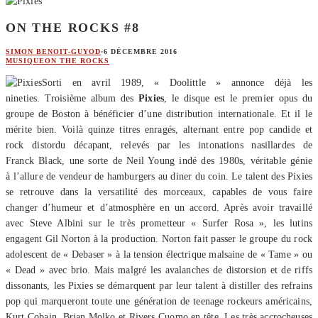
ON THE ROCKS #8
SIMON BENOIT-GUYOD
·
6 DÉCEMBRE 2016
MUSIQUE
ON THE ROCKS
Sorti en avril 1989, « Doolittle » annonce déjà les
nineties. Troisième album des
Pixies
, le disque est le premier opus du
groupe de Boston à bénéficier d’une distribution internationale. Et il le
mérite bien. Voilà quinze titres enragés, alternant entre pop candide et
rock distordu décapant, relevés par les intonations nasillardes de
Franck Black, une sorte de Neil Young indé des 1980s, véritable génie
à l’allure de vendeur de hamburgers au diner du coin. Le talent des Pixies
se retrouve dans la versatilité des morceaux, capables de vous faire
changer d’humeur et d’atmosphère en un accord. Après avoir travaillé
avec Steve Albini sur le très prometteur « Surfer Rosa », les lutins
engagent Gil Norton à la production. Norton fait passer le groupe du rock
adolescent de « Debaser » à la tension électrique malsaine de « Tame » ou
« Dead » avec brio. Mais malgré les avalanches de distorsion et de riffs
dissonants, les Pixies se démarquent par leur talent à distiller des refrains
pop qui marqueront toute une génération de teenage rockeurs américains,
Kurt Cobain, Brian Molko et Rivers Cuomo en tête. Les très accrocheuses