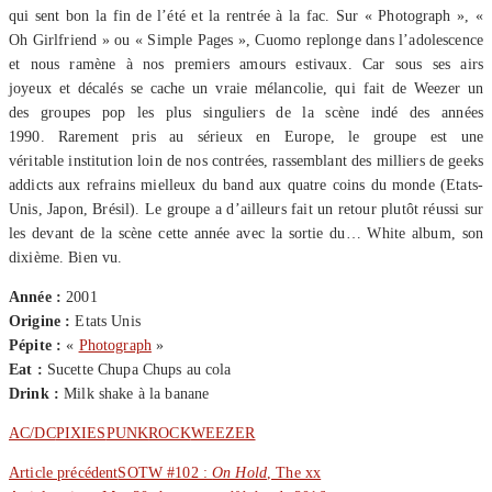
qui sent bon la fin de l’été et la rentrée à la fac. Sur « Photograph », «
Oh Girlfriend » ou « Simple Pages », Cuomo replonge dans l’adolescence
et nous ramène à nos premiers amours estivaux. Car sous ses airs
joyeux et décalés se cache un vraie mélancolie, qui fait de Weezer un
des groupes pop les plus singuliers de la scène indé des années
1990. Rarement pris au sérieux en Europe, le groupe est une
véritable institution loin de nos contrées, rassemblant des milliers de geeks
addicts aux refrains mielleux du band aux quatre coins du monde (Etats-
Unis, Japon, Brésil). Le groupe a d’ailleurs fait un retour plutôt réussi sur
les devant de la scène cette année avec la sortie du… White album, son
dixième. Bien vu.
Année :
2001
Origine :
Etats Unis
Pépite :
«
Photograph
»
Eat :
Sucette Chupa Chups au cola
Drink :
Milk shake à la banane
AC/DC
PIXIES
PUNK
ROCK
WEEZER
Article précédent
SOTW #102 :
On Hold
, The xx