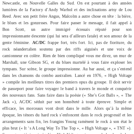
Newcastle, en Nouvelle Galles du Sud. On est pourtant à des années
lumières de la Factory d’Andy Warhol et des inclinations artsy de Lou
Reed. Avec son petit frère Angus, Malcolm a autre chose en tête : la bière,
le blues et les gonzesses. Pour faire passer le message, il fait appel à
Bon Scott, un autre immigré écossais réputé pour son
impressionnante descente (qui lui sera d’ailleurs fatale) et son amour de la
gente féminine.
AC/DC
frappe fort, très fort. Ici, pas de fioriture, du
rock néandertalien soutenu par des riffs aiguisés et une voix de
camionneur en colère. Rien de bien compliqué vous me direz, un mur de
Marshall, une Gibson SG, et du blues martelé à vous faire exploser les
tympans. Sur scène, le groupe impressionne. Au bar aussi, et ça s’entend
dans les chansons du combo australien. Lancé en 1976, « High Voltage
» compile les meilleurs titres des premiers opus du groupe. Il doit servir
de passeport pour faire voyager le band à travers le monde et conquérir
des nouveaux fans. Sans faire dans la poésie (« She’s Got Balls », « The
Jack »), AC/DC séduit par son honnêteté à toute épreuve. Simple et
efficace, les morceaux vont droit dans le mille. Alors qu’à la même
époque, les ténors du hard rock s’enfoncent dans le rock progressif et les
arrangements sans fin, les frangins Young ramènent le rock à son état le
plus brut (« It ‘s A Long Way To The Top », « High Voltage », « TNT »).