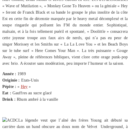
« Wave of Mutilation », « Monkey Gone To Heaven » ou la géniale « Hey
» feront de Franck Black et sa bande le groupe le plus insolite de la côte
Est en cette fin de décennie marquée par le heavy metal décomplexé et la
soupe ringarde qui polluent les FM du monde entier. Sophistiqué,
malsain, et à la fois tellement puéril et spontané, « Doolittle » consacrera
cette joyeuse troupe aux faux airs de nerds, qui n’a pas eu peur de
singer Morissey et les Smiths sur « La La Love You » et les Beach Boys
sur le tube surf « Here Comes Your Man ». La très puissante « Gouge
Away », pleine de références bibliques, vient clore cette orage punk-pop
avec brio. A écouter sans modération, peu importe l’humeur et la saison.
Année :
1989
Originie :
Etats-Unis
Pépite :
«
Hey
»
Eat :
Gauffres au sucre glacé
Drink :
Rhum ambré à la vanille
La légende veut que l’aîné des frères Young ait débuté sa
carrière dans un band obscure au doux nom de Velvet Underground, à