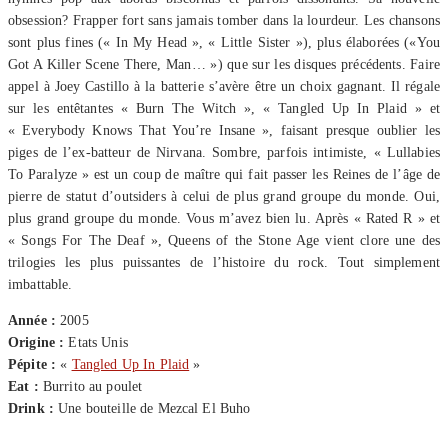
obsession? Frapper fort sans jamais tomber dans la lourdeur. Les chansons
sont plus fines (« In My Head », « Little Sister »), plus élaborées («You
Got A Killer Scene There, Man… ») que sur les disques précédents. Faire
appel à Joey Castillo à la batterie s’avère être un choix gagnant. Il régale
sur les entêtantes « Burn The Witch », « Tangled Up In Plaid » et
« Everybody Knows That You’re Insane », faisant presque oublier les
piges de l’ex-batteur de Nirvana. Sombre, parfois intimiste, « Lullabies
To Paralyze » est un coup de maître qui fait passer les Reines de l’âge de
pierre de statut d’outsiders à celui de plus grand groupe du monde. Oui,
plus grand groupe du monde. Vous m’avez bien lu. Après « Rated R » et
« Songs For The Deaf », Queens of the Stone Age vient clore une des
trilogies les plus puissantes de l’histoire du rock. Tout simplement
imbattable.
Année :
2005
Origine :
Etats Unis
Pépite :
«
Tangled Up In Plaid
»
Eat :
Burrito au poulet
Drink :
Une bouteille de Mezcal El Buho