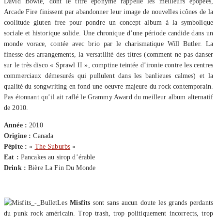
David Bowie, dont le titre éponyme rappelle les meilleurs épopées,
Arcade Fire finissent par abandonner leur image de nouvelles icônes de la
coolitude gluten free pour pondre un concept album à la symbolique
sociale et historique solide. Une chronique d’une période candide dans un
monde vorace, contée avec brio par le charismatique Will Butler. La
finesse des arrangements, la versatilité des titres (comment ne pas danser
sur le très disco « Sprawl II », comptine teintée d’ironie contre les centres
commerciaux démesurés qui pullulent dans les banlieues calmes) et la
qualité du songwriting en fond une oeuvre majeure du rock contemporain.
Pas étonnant qu’il ait raflé le Grammy Award du meilleur album alternatif
de 2010.
Année :
2010
Origine :
Canada
Pépite :
«
The Suburbs
»
Eat :
Pancakes au sirop d’érable
Drink :
Bière La Fin Du Monde
Les
Misfits
sont sans aucun doute les grands perdants
du punk rock américain. Trop trash, trop politiquement incorrects, trop