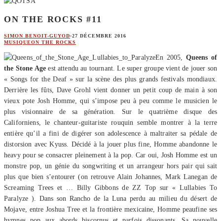
ON THE ROCKS #11
SIMON BENOIT-GUYOD
·
27 DÉCEMBRE 2016
MUSIQUE
ON THE ROCKS
En 2005,
Queens of
the Stone Age
est attendu au tournant. Le super groupe vient de jouer son
« Songs for the Deaf » sur la scène des plus grands festivals mondiaux.
Derrière les fûts, Dave Grohl vient donner un petit coup de main à son
vieux pote Josh Homme, qui s’impose peu à peu comme le musicien le
plus visionnaire de sa génération. Sur le quatrième disque des
Californiens, le chanteur-guitariste rouquin semble montrer à la terre
entière qu’il a fini de digérer son adolescence à maltraiter sa pédale de
distorsion avec Kyuss. Décidé à la jouer plus fine, Homme abandonne le
heavy pour se consacrer pleinement à la pop. Car oui, Josh Homme est un
monstre pop, un génie du songwriting et un arrangeur hors pair qui sait
plus que bien s’entourer (on retrouve Alain Johannes, Mark Lanegan de
Screaming Trees et … Billy Gibbons de ZZ Top sur « Lullabies To
Paralyze ). Dans son Rancho de la Luna perdu au milieu du désert de
Mojave, entre Joshua Tree et la frontière mexicaine, Homme peaufine ses
hymnes pop aux abords biscornus et parfois dissonants. Sa nouvelle