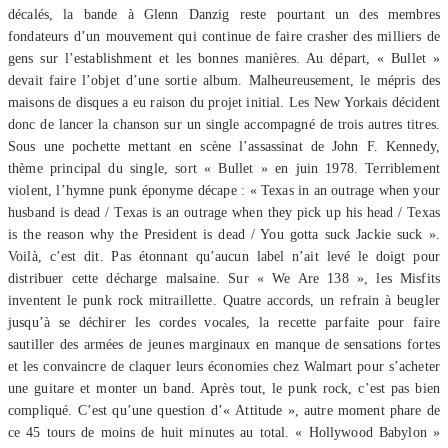
décalés, la bande à Glenn Danzig reste pourtant un des membres
fondateurs d’un mouvement qui continue de faire crasher des milliers de
gens sur l’establishment et les bonnes manières. Au départ, « Bullet »
devait faire l’objet d’une sortie album. Malheureusement, le mépris des
maisons de disques a eu raison du projet initial. Les New Yorkais décident
donc de lancer la chanson sur un single accompagné de trois autres titres.
Sous une pochette mettant en scène l’assassinat de John F. Kennedy,
thème principal du single, sort « Bullet » en juin 1978. Terriblement
violent, l’hymne punk éponyme décape : « Texas in an outrage when your
husband is dead / Texas is an outrage when they pick up his head / Texas
is the reason why the President is dead / You gotta suck Jackie suck ».
Voilà, c’est dit. Pas étonnant qu’aucun label n’ait levé le doigt pour
distribuer cette décharge malsaine. Sur « We Are 138 », les Misfits
inventent le punk rock mitraillette. Quatre accords, un refrain à beugler
jusqu’à se déchirer les cordes vocales, la recette parfaite pour faire
sautiller des armées de jeunes marginaux en manque de sensations fortes
et les convaincre de claquer leurs économies chez Walmart pour s’acheter
une guitare et monter un band. Après tout, le punk rock, c’est pas bien
compliqué. C’est qu’une question d’« Attitude », autre moment phare de
ce 45 tours de moins de huit minutes au total. « Hollywood Babylon »