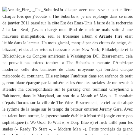
Un disque avec une saveur particulière.
Chaque fois que j’écoute « The Suburbs », je me replonge dans ce mois
de janvier 2011 passé sur la côte Est des Etats-Unis à faire de la recherche
à la fac. Seul, j’avais chargé mon iPod de musique mais suite à une
mauvaise manipulation, seul le troisième album d’
Arcade Fire
était
lisible dans le lecteur. Un mois glacial, marqué par des chutes de neige, du
blizzard, et des aller-retours incessants entre New York, Philadelphie et la
Bibliothèque du Congrès américain à Washington DC. Bizarrement, cela
ne pouvait pas mieux tomber. « The Suburbs » raconte l’Amérique
moderne, celle des banlieues de classe moyenne qui bordent chaque
métropole du continent. Elle replonge l’auditeur dans son enfance de petit
garçon blanc épargné par la misère et les émeutes raciales. Je me revois à
attendre ma correspondance sur le parking d’un terminal Greyhound à
Baltimore, dans le Maryland, au son de « Month of May ». Il tombait
d’épais flocons sur la ville de The Wire. Bizarrement, le ciel avait calqué
le rythme de la neige sur le tempo du batteur ontarien Jeremy Gara. Avec
un talent hors norme, la joyeuse bande établie à Montréal jongle entre pop
sophistiquée (« We Used To Wait », « Deep Blue ») et rock taillé pour les
stades (« Ready To Start », « Modern Man »). Petits protégés du grand