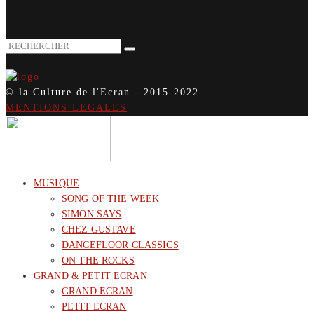
© la Culture de l'Ecran - 2015-2022
MENTIONS LEGALES
MUSIQUE
SONG OF THE WEEK
SIMON SAYS
CHEZ GUSTAVE
DANCEFLOOR CLASSICS
ON THE ROCKS
GRAND & PETIT ECRAN
GRAND ECRAN
PETIT ECRAN