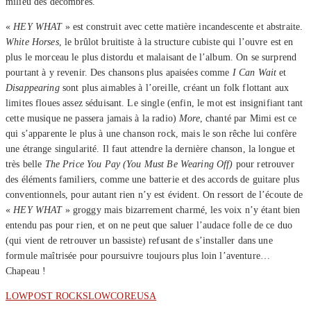
milieu des décombres.
«
HEY WHAT
» est construit avec cette matière incandescente et abstraite.
White Horses
, le brûlot bruitiste à la structure cubiste qui l’ouvre est en
plus le morceau le plus distordu et malaisant de l’album. On se surprend
pourtant à y revenir. Des chansons plus apaisées comme
I Can Wait
et
Disappearing
sont plus aimables à l’oreille, créant un folk flottant aux
limites floues assez séduisant. Le single (enfin, le mot est insignifiant tant
cette musique ne passera jamais à la radio)
More
, chanté par Mimi est ce
qui s’apparente le plus à une chanson rock, mais le son rêche lui confère
une étrange singularité. Il faut attendre la dernière chanson, la longue et
très belle
The Price You Pay (You Must Be Wearing Off)
pour retrouver
des éléments familiers, comme une batterie et des accords de guitare plus
conventionnels, pour autant rien n’y est évident. On ressort de l’écoute de
«
HEY WHAT
» groggy mais bizarrement charmé, les voix n’y étant bien
entendu pas pour rien, et on ne peut que saluer l’audace folle de ce duo
(qui vient de retrouver un bassiste) refusant de s’installer dans une
formule maîtrisée pour poursuivre toujours plus loin l’aventure…
Chapeau !
LOW
POST ROCK
SLOWCORE
USA