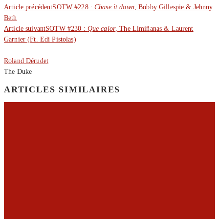
Article précédent
SOTW #228 :
Chase it down
, Bobby Gillespie & Jehnny
Beth
Article suivant
SOTW #230 :
Que calor
, The Limiñanas & Laurent
Garnier (Ft. Edi Pistolas)
Roland Dérudet
The Duke
ARTICLES SIMILAIRES