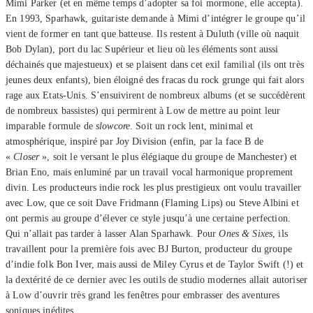
Mimi Parker (et en même temps d’adopter sa foi mormone, elle accepta).
En 1993, Sparhawk, guitariste demande à Mimi d’intégrer le groupe qu’il
vient de former en tant que batteuse. Ils restent à Duluth (ville où naquit
Bob Dylan), port du lac Supérieur et lieu où les éléments sont aussi
déchainés que majestueux) et se plaisent dans cet exil familial (ils ont très
jeunes deux enfants), bien éloigné des fracas du rock grunge qui fait alors
rage aux Etats-Unis. S’ensuivirent de nombreux albums (et se succédèrent
de nombreux bassistes) qui permirent à Low de mettre au point leur
imparable formule de
slowcore
. Soit un rock lent, minimal et
atmosphérique, inspiré par Joy Division (enfin, par la face B de
«
Closer
», soit le versant le plus élégiaque du groupe de Manchester) et
Brian Eno, mais enluminé par un travail vocal harmonique proprement
divin. Les producteurs indie rock les plus prestigieux ont voulu travailler
avec Low, que ce soit Dave Fridmann (Flaming Lips) ou Steve Albini et
ont permis au groupe d’élever ce style jusqu’à une certaine perfection.
Qui n’allait pas tarder à lasser Alan Sparhawk. Pour
Ones & Sixes
, ils
travaillent pour la première fois avec BJ Burton, producteur du groupe
d’indie folk Bon Iver, mais aussi de Miley Cyrus et de Taylor Swift (!) et
la dextérité de ce dernier avec les outils de studio modernes allait autoriser
à Low d’ouvrir très grand les fenêtres pour embrasser des aventures
soniques inédites.