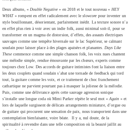
Deux albums, «
Double Negative
» en 2018 et le tout nouveau «
HEY
WHAT
» rompent en effet radicalement avec le
slowcore
pour inventer un
style bouillonnant, désorientant, parfaitement inédit. La texture sonore n’a
en effet plus rien à voir avec un indie folk, aussi minimal soit-il, pour se
transformer en un magma de distorsion, d’effets, des assauts électriques
sauvages comme une tempête hivernale sur le lac Supérieur, se calmant
soudain pour laisser place à des plages apaisées et planantes.
Days Like
These
commence comme une simple chanson folk, les voix nues chantent
une mélodie simple, rendue émouvante par les chœurs, experts comme
toujours chez Low. Des accords de guitare intimistes font la liaison entre
les deux couplets quand soudain s’abat une tornade de feedback qui tord
tout, la guitare comme les voix, et ce traitement de choc franchement
cathartique ne parvient pourtant pas à masquer la joliesse de la mélodie.
Puis, comme une délivrance après cette sauvage agression sonique
s’installe une longue coda où Mimi Parker répète le seul mot «
Again
» et
lors de laquelle surgissent de délicats arrangements miniature, d’orgue ou
de guitare qui procurent une sensation de paix, nous transportent dans une
contemplation bienfaisante, voire béate. Il y a, nul doute, de la
spiritualité à revendre dans une telle composition où la beauté jaillit au