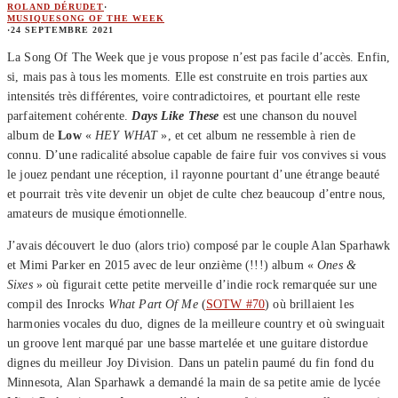
ROLAND DÉRUDET
·
MUSIQUE
SONG OF THE WEEK
·
24 SEPTEMBRE 2021
La Song Of The Week que je vous propose n’est pas facile d’accès. Enfin,
si, mais pas à tous les moments. Elle est construite en trois parties aux
intensités très différentes, voire contradictoires, et pourtant elle reste
parfaitement cohérente.
Days Like These
est une chanson du nouvel
album de
Low
«
HEY WHAT
», et cet album ne ressemble à rien de
connu. D’une radicalité absolue capable de faire fuir vos convives si vous
le jouez pendant une réception, il rayonne pourtant d’une étrange beauté
et pourrait très vite devenir un objet de culte chez beaucoup d’entre nous,
amateurs de musique émotionnelle.
J’avais découvert le duo (alors trio) composé par le couple Alan Sparhawk
et Mimi Parker en 2015 avec de leur onzième (!!!) album «
Ones &
Sixes
» où figurait cette petite merveille d’indie rock remarquée sur une
compil des Inrocks
What Part Of Me
(
SOTW #70
) où brillaient les
harmonies vocales du duo, dignes de la meilleure country et où swinguait
un groove lent marqué par une basse martelée et une guitare distordue
dignes du meilleur Joy Division. Dans un patelin paumé du fin fond du
Minnesota, Alan Sparhawk a demandé la main de sa petite amie de lycée