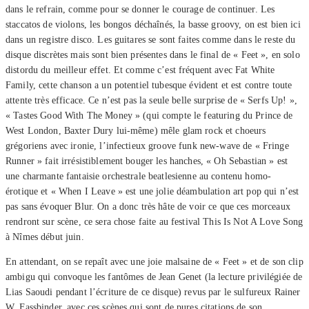
dans le refrain, comme pour se donner le courage de continuer. Les
staccatos de violons, les bongos déchaînés, la basse groovy, on est bien ici
dans un registre disco. Les guitares se sont faites comme dans le reste du
disque discrètes mais sont bien présentes dans le final de « Feet », en solo
distordu du meilleur effet. Et comme c’est fréquent avec Fat White
Family, cette chanson a un potentiel tubesque évident et est contre toute
attente très efficace. Ce n’est pas la seule belle surprise de « Serfs Up! »,
« Tastes Good With The Money » (qui compte le featuring du Prince de
West London, Baxter Dury lui-même) mêle glam rock et choeurs
grégoriens avec ironie, l’infectieux groove funk new-wave de « Fringe
Runner » fait irrésistiblement bouger les hanches, « Oh Sebastian » est
une charmante fantaisie orchestrale beatlesienne au contenu homo-
érotique et « When I Leave » est une jolie déambulation art pop qui n’est
pas sans évoquer Blur. On a donc très hâte de voir ce que ces morceaux
rendront sur scène, ce sera chose faite au festival This Is Not A Love Song
à Nîmes début juin.
En attendant, on se repaît avec une joie malsaine de « Feet » et de son clip
ambigu qui convoque les fantômes de Jean Genet (la lecture privilégiée de
Lias Saoudi pendant l’écriture de ce disque) revus par le sulfureux Rainer
W. Fassbinder, avec ces scènes qui sont de pures citations de son