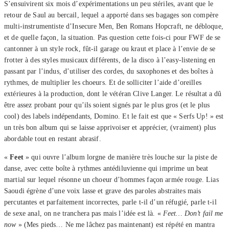
S’ensuivirent six mois d’expérimentations un peu stériles, avant que le
retour de Saul au bercail, lequel a apporté dans ses bagages son compère
multi-instrumentiste d’Insecure Men, Ben Romans Hopcraft, ne débloque,
et de quelle façon, la situation. Pas question cette fois-ci pour FWF de se
cantonner à un style rock, fût-il garage ou kraut et place à l’envie de se
frotter à des styles musicaux différents, de la disco à l’easy-listening en
passant par l’indus, d’utiliser des cordes, du saxophones et des boîtes à
rythmes, de multiplier les choeurs. Et de solliciter l’aide d’oreilles
extérieures à la production, dont le vétéran Clive Langer. Le résultat a dû
être assez probant pour qu’ils soient signés par le plus gros (et le plus
cool) des labels indépendants, Domino. Et le fait est que « Serfs Up! » est
un très bon album qui se laisse apprivoiser et apprécier, (vraiment) plus
abordable tout en restant abrasif.
«
Feet
» qui ouvre l’album lorgne de manière très louche sur la piste de
danse, avec cette boîte à rythmes antédiluvienne qui imprime un beat
martial sur lequel résonne un choeur d’hommes façon armée rouge. Lias
Saoudi égrène d’une voix lasse et grave des paroles abstraites mais
percutantes et parfaitement incorrectes, parle t-il d’un réfugié, parle t-il
de sexe anal, on ne tranchera pas mais l’idée est là. «
Feet… Don’t fail me
now
» (Mes pieds… Ne me lâchez pas maintenant) est répété en mantra