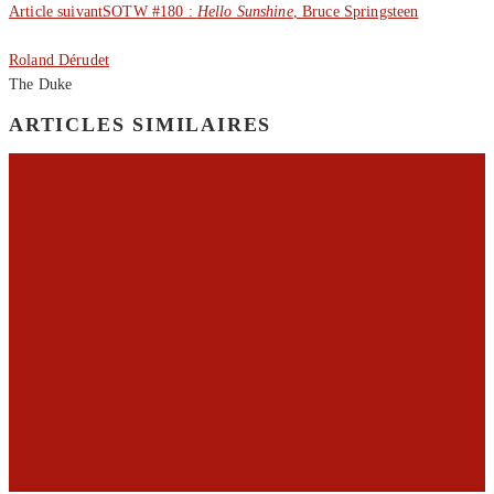
Article suivant
SOTW #180 :
Hello Sunshine
, Bruce Springsteen
Roland Dérudet
The Duke
ARTICLES SIMILAIRES