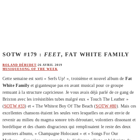
SOTW #179 :
FEET
, FAT WHITE FAMILY
ROLAND DÉRUDET
·
26 AVRIL 2019
MUSIQUE
SONG OF THE WEEK
Cette semaine est sorti « Serfs Up! », troisième et nouvel album de
Fat
White Family
et gigantesque pas en avant musical pour ce groupe
remuant à la structure capricieuse. Je vous avais déjà parlé de ce gang de
Brixton avec les irrésistibles tubes malgré eux « Touch The Leather »
(
SOTW #33
) et « The Whitest Boy Of The Beach (
SOTW #80
). Mais ces
excellentes chansons étaient les seules vers lesquelles on avait envie de
revenir au milieu du magma sonore très déroutant, volontiers dissonant et
bordélique et des chants disgracieux qui remplissaient le reste des deux
premiers albums, « Champagne Holocaust » et « Songs For Our