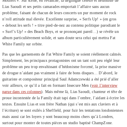
Mothers ». Sur scène, en revanche, la déglingue céleste et hédoniste de
Lias Saoudi et ses petits camarades emportait l’affaire sans aucun
problème, faisant de chacun de leurs concerts un pur moment de rock
n’roll attitude mal élevée. Excellente surprise, « Serfs Up! » (en gros
« debout les serfs ! » titre pied-de-nez au contenu politique parodiant le
« Surf’s Up! » des Beach Boys, et se prononçant pareil…) se révèle un
album particulièrement solide, et sans doute sera celui qui mettra Fat
White Family sur orbite.
Pas que les garnements de Fat White Family se soient réellement calmés.
Simplement, les principaux protagonistes ont un tant soit peu réglé leur
problème un peu trop envahissant d’hédonisme forcené, la prise massive
de drogue n’aidant pas vraiment à faire de bons disques… D’abord, le
guitariste et compositeur principal Saul Adamczewski a été prié d’aller
voir ailleurs, ce qu’il a fait en formant Insecure Men (
voir l’interview
parue dans ces colonnes
). Mais même là, Lias Saoudi, chanteur et tête de
proue incontestée de la Family était tapi dans l’ombre, l’aidant à écrire les
textes. Ensuite Lias et son frère Nathan (qui s’est mis aux claviers et à
l’écriture) se sont exilés à Sheffield, pour fuir les tentations londoniennes
mais aussi car les loyers y sont beaucoup moins chers qu’à Londres,
surtout pour monter de toutes pièces un studio baptisé ChampZone.