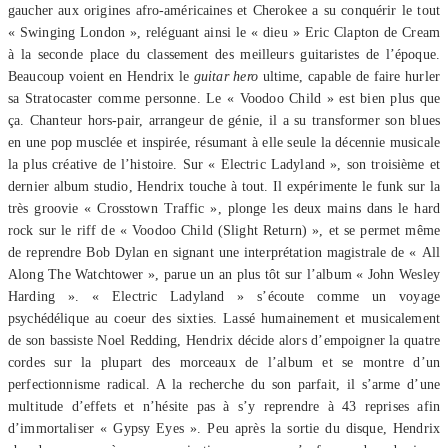
gaucher aux origines afro-américaines et Cherokee a su conquérir le tout
« Swinging London », reléguant ainsi le « dieu » Eric Clapton de Cream
à la seconde place du classement des meilleurs guitaristes de l’époque.
Beaucoup voient en Hendrix le
guitar hero
ultime, capable de faire hurler
sa Stratocaster comme personne. Le « Voodoo Child » est bien plus que
ça. Chanteur hors-pair, arrangeur de génie, il a su transformer son blues
en une pop musclée et inspirée, résumant à elle seule la décennie musicale
la plus créative de l’histoire. Sur « Electric Ladyland », son troisième et
dernier album studio, Hendrix touche à tout. Il expérimente le funk sur la
très groovie « Crosstown Traffic », plonge les deux mains dans le hard
rock sur le riff de « Voodoo Child (Slight Return) », et se permet même
de reprendre Bob Dylan en signant une interprétation magistrale de « All
Along The Watchtower », parue un an plus tôt sur l’album « John Wesley
Harding ». « Electric Ladyland » s’écoute comme un voyage
psychédélique au coeur des sixties. Lassé humainement et musicalement
de son bassiste Noel Redding, Hendrix décide alors d’empoigner la quatre
cordes sur la plupart des morceaux de l’album et se montre d’un
perfectionnisme radical. A la recherche du son parfait, il s’arme d’une
multitude d’effets et n’hésite pas à s’y reprendre à 43 reprises afin
d’immortaliser « Gypsy Eyes ». Peu après la sortie du disque, Hendrix