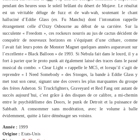
pendant des heures sous le soleil brûlant du désert de Mojave. Le résultat
est un véritable déluge de fuzz et de wah-wah, soutenant le chant
halluciné d’Eddie Glass (ex. Fu Manchu) dont l’intonation rappelle
étrangement celle d’Ozzy Osbourne au début de sa carrière. Sur la
succulente « Freedom », ces rockeurs nourris au jus de cactus décident de
conquérir de nouveaux horizons en s’équipant d’une cithare, comme
l’avait fait leurs potes de Monster Magnet quelques années auparavant sur
l’excellente « Black Balloon » de 1993. Si Nebula fait dans le lourd, il y a
fort à parier que le proto punk ait également laissé des traces dans le passé
musical du combo. « Clear Light » rappelle le MC5, et lorsqu’il s’agit de
reprendre « I Need Somebody » des Stooges, la bande à Eddie Glass y
met tout son cœur, signant une des covers les plus marquantes du groupe
des frères Asheton. Si Truckfighters, Graveyard et Red Fang ont autant de
succès aujourd’hui, c’est grâce à des disques de ce calibre, a mi-chemin
entre le psychédélisme des Doors, le punk de Detroit et la puissance de
Sabbath. A consommer sans modération, avec le volume à balle
évidemment, quitte à faire déménager ses voisins.
Année :
1999
Origine :
Etats-Unis