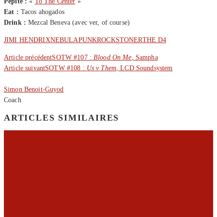
Pépite :
«
To The Center
»
Eat :
Tacos ahogados
Drink :
Mezcal Beneva (avec ver, of course)
JIMI HENDRIX
NEBULA
PUNK
ROCK
STONER
THE D4
Article précédent
SOTW #107 :
Blood On Me
, Sampha
Article suivant
SOTW #108 :
Us v Them
, LCD Soundsystem
Simon Benoit-Guyod
Coach
ARTICLES SIMILAIRES