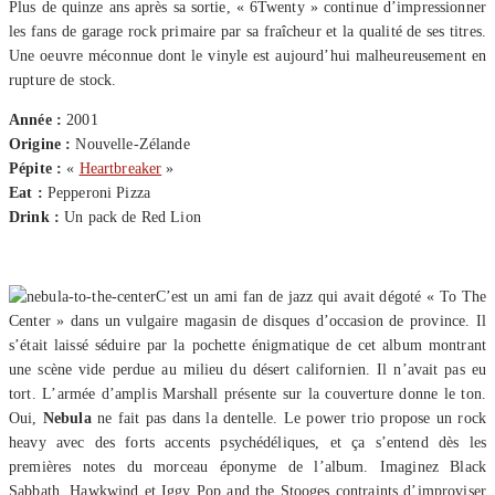
Plus de quinze ans après sa sortie, « 6Twenty » continue d’impressionner
les fans de garage rock primaire par sa fraîcheur et la qualité de ses titres.
Une oeuvre méconnue dont le vinyle est aujourd’hui malheureusement en
rupture de stock.
Année :
2001
Origine :
Nouvelle-Zélande
Pépite :
«
Heartbreaker
»
Eat :
Pepperoni Pizza
Drink :
Un pack de Red Lion
C’est un ami fan de jazz qui avait dégoté « To The
Center » dans un vulgaire magasin de disques d’occasion de province. Il
s’était laissé séduire par la pochette énigmatique de cet album montrant
une scène vide perdue au milieu du désert californien. Il n’avait pas eu
tort. L’armée d’amplis Marshall présente sur la couverture donne le ton.
Oui,
Nebula
ne fait pas dans la dentelle. Le power trio propose un rock
heavy avec des forts accents psychédéliques, et ça s’entend dès les
premières notes du morceau éponyme de l’album. Imaginez Black
Sabbath, Hawkwind et Iggy Pop and the Stooges contraints d’improviser