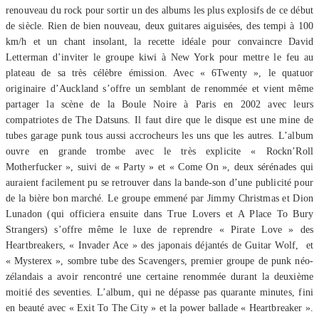
renouveau du rock pour sortir un des albums les plus explosifs de ce début
de siècle. Rien de bien nouveau, deux guitares aiguisées, des tempi à 100
km/h et un chant insolant, la recette idéale pour convaincre David
Letterman d’inviter le groupe kiwi à New York pour mettre le feu au
plateau de sa très célèbre émission. Avec « 6Twenty », le quatuor
originaire d’Auckland s’offre un semblant de renommée et vient même
partager la scène de la Boule Noire à Paris en 2002 avec leurs
compatriotes de The Datsuns. Il faut dire que le disque est une mine de
tubes garage punk tous aussi accrocheurs les uns que les autres. L’album
ouvre en grande trombe avec le très explicite « Rockn’Roll
Motherfucker », suivi de « Party » et « Come On », deux sérénades qui
auraient facilement pu se retrouver dans la bande-son d’une publicité pour
de la bière bon marché. Le groupe emmené par Jimmy Christmas et Dion
Lunadon (qui officiera ensuite dans True Lovers et A Place To Bury
Strangers) s’offre même le luxe de reprendre « Pirate Love » des
Heartbreakers, « Invader Ace » des japonais déjantés de Guitar Wolf, et
« Mysterex », sombre tube des Scavengers, premier groupe de punk néo-
zélandais a avoir rencontré une certaine renommée durant la deuxième
moitié des seventies. L’album, qui ne dépasse pas quarante minutes, fini
en beauté avec « Exit To The City » et la power ballade « Heartbreaker ».