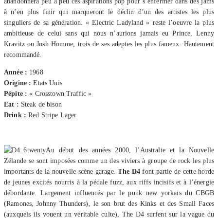
abandonnera peu à peu ces aspirations pop pour s’enfermer dans des jams
à n’en plus finir qui marqueront le déclin d’un des artistes les plus
singuliers de sa génération. « Electric Ladyland » reste l’oeuvre la plus
ambitieuse de celui sans qui nous n’aurions jamais eu Prince, Lenny
Kravitz ou Josh Homme, trois de ses adeptes les plus fameux. Hautement
recommandé.
Année :
1968
Origine :
Etats Unis
Pépite :
« Crosstown Traffic »
Eat :
Steak de bison
Drink :
Red Stripe Lager
Au début des années 2000, l’Australie et la Nouvelle
Zélande se sont imposées comme un des viviers à groupe de rock les plus
importants de la nouvelle scène garage.
The D4
font partie de cette horde
de jeunes excités nourris à la pédale fuzz, aux riffs incisifs et à l’énergie
débordante. Largement influencés par le punk new yorkais du CBGB
(Ramones, Johnny Thunders), le son brut des Kinks et des Small Faces
(auxquels ils vouent un véritable culte), The D4 surfent sur la vague du