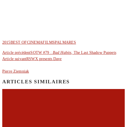
2015
BEST OF
CINEMA
FILMS
PALMARES
Article précédent
SOTW #79 :
Bad Habits
, The Last Shadow Puppets
Article suivant
RSWX presents Dave
Pierre Ziemniak
ARTICLES SIMILAIRES