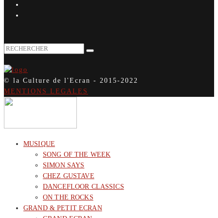
© la Culture de l'Ecran - 2015-2022
MENTIONS LEGALES
MUSIQUE
SONG OF THE WEEK
SIMON SAYS
CHEZ GUSTAVE
DANCEFLOOR CLASSICS
ON THE ROCKS
GRAND & PETIT ECRAN