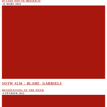
IN CASE YOU'VE MISSED IT
·
11 MARS 2024
SOTW #236 :
BLAME
, GABRIELS
MUSIQUE
SONG OF THE WEEK
·
4 FÉVRIER 2022