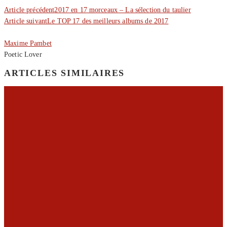
Article précédent
2017 en 17 morceaux – La sélection du taulier
Article suivant
Le TOP 17 des meilleurs albums de 2017
Maxime Pambet
Poetic Lover
ARTICLES SIMILAIRES