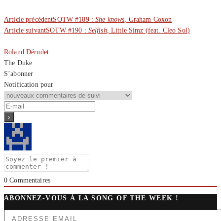
Article précédent
SOTW #189 :
She knows
, Graham Coxon
Article suivant
SOTW #190 :
Selfish
, Little Simz (feat. Cleo Sol)
Roland Dérudet
The Duke
S’abonner
Notification pour
0
Commentaires
ABONNEZ-VOUS À LA SONG OF THE WEEK !