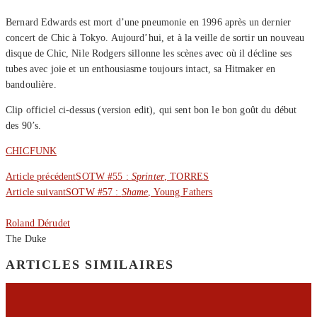
Bernard Edwards est mort d’une pneumonie en 1996 après un dernier
concert de Chic à Tokyo. Aujourd’hui, et à la veille de sortir un nouveau
disque de Chic, Nile Rodgers sillonne les scènes avec où il décline ses
tubes avec joie et un enthousiasme toujours intact, sa Hitmaker en
bandoulière.
Clip officiel ci-dessus (version edit), qui sent bon le bon goût du début
des 90’s.
CHIC
FUNK
Article précédent
SOTW #55 :
Sprinter
, TORRES
Article suivant
SOTW #57 :
Shame
, Young Fathers
Roland Dérudet
The Duke
ARTICLES SIMILAIRES