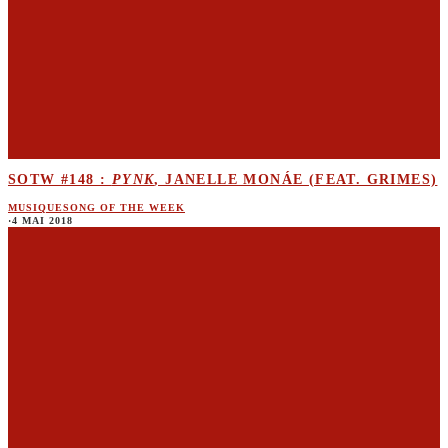
SOTW #148 :
PYNK
, JANELLE MONÁE (FEAT. GRIMES)
MUSIQUE
SONG OF THE WEEK
·
4 MAI 2018