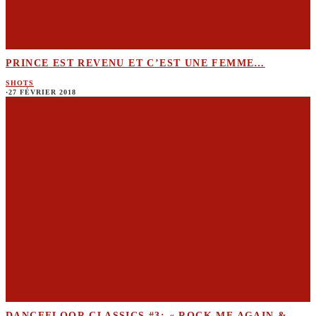
PRINCE EST REVENU ET C’EST UNE FEMME…
SHOTS
·
27 FÉVRIER 2018
DANCEFLOOR CLASSICS #3: « ROCK ME AGAIN &