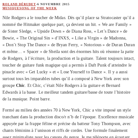
ROLAND DÉRUDET
·
6 NOVEMBRE 2015
MUSIQUE
SONG OF THE WEEK
Nile Rodgers a le toucher de Midas. Dès qu’il place sa Stratocaster qu’il a
nommé the Hitmaker quelque part, ça devient un hit. « We are Family »
de Sister Sledge, « Upside Down » de Diana Ross, « Let’s Dance » de
Bowie, « The Original Sin » d’INXS, « Like a Virgin » de Madonna,
« Don’t Stop The Dance » de Bryan Ferry, « Notorious » de Duran Duran
et même… « Spacer » de Sheila sont des énormes hits où résonne la patte
de Rodgers, à l’écriture, la production et la guitare. Talent toujours intact,
toucher de guitare funk magique qui a permis à Daft Punk d’atteindre le
pinacle avec « Get Lucky » et « Lose Yourself to Dance ». Il y a aussi
surtout tous les imparables tubes qu’il a composé à New York avec son
groupe
Chic
. Et Chic, c’était Nile Rodgers à la guitare et Bernard
Edwards à la basse. Le meilleur tandem guitare/basse de toute l’histoire
de la musique. Point barre.
Formé au milieu des années 70 à New York, Chic a vite imposé un style
tranchant dans la production disco/r n’b de l’époque. Excellence musicale
appuyée par la frappe féline et précise du batteur Tony Thompson, avec
chants féminins à l’unisson et riffs de cordes. Une formule finalement
assez minimaliste pour les canons du genre. Je me téléporte en écoutant