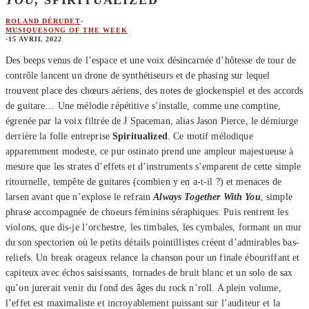
YOU
, SPIRITUALIZED
ROLAND DÉRUDET
·
MUSIQUE
SONG OF THE WEEK
·
15 AVRIL 2022
Des beeps venus de l’espace et une voix désincarnée d’hôtesse de tour de
contrôle lancent un drone de synthétiseurs et de phasing sur lequel
trouvent place des chœurs aériens, des notes de glockenspiel et des accords
de guitare… Une mélodie répétitive s’installe, comme une comptine,
égrenée par la voix filtrée de J Spaceman, alias Jason Pierce, le démiurge
derrière la folle entreprise
Spiritualized
. Ce motif mélodique
apparemment modeste, ce pur ostinato prend une ampleur majestueuse à
mesure que les strates d’effets et d’instruments s’emparent de cette simple
ritournelle, tempête de guitares (combien y en a-t-il ?) et menaces de
larsen avant que n’explose le refrain
Always Together With You
, simple
phrase accompagnée de choeurs féminins séraphiques. Puis rentrent les
violons, que dis-je l’orchestre, les timbales, les cymbales, formant un mur
du son spectorien où le petits détails pointillistes créent d’admirables bas-
reliefs. Un break orageux relance la chanson pour un finale ébouriffant et
capiteux avec échos saisissants, tornades de bruit blanc et un solo de sax
qu’on jurerait venir du fond des âges du rock n’roll. A plein volume,
l’effet est maximaliste et incroyablement puissant sur l’auditeur et la