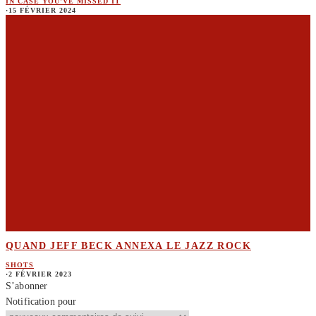
IN CASE YOU'VE MISSED IT
·
15 FÉVRIER 2024
QUAND JEFF BECK ANNEXA LE JAZZ ROCK
SHOTS
·
2 FÉVRIER 2023
S’abonner
Notification pour