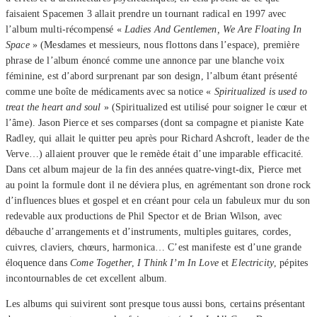
faisaient Spacemen 3 allait prendre un tournant radical en 1997 avec
l’album multi-récompensé «
Ladies And Gentlemen, We Are Floating In
Space
» (Mesdames et messieurs, nous flottons dans l’espace), première
phrase de l’album énoncé comme une annonce par une blanche voix
féminine, est d’abord surprenant par son design, l’album étant présenté
comme une boîte de médicaments avec sa notice «
Spiritualized is used to
treat the heart and soul
» (Spiritualized est utilisé pour soigner le cœur et
l’âme). Jason Pierce et ses comparses (dont sa compagne et pianiste Kate
Radley, qui allait le quitter peu après pour Richard Ashcroft, leader de the
Verve…) allaient prouver que le remède était d’une imparable efficacité.
Dans cet album majeur de la fin des années quatre-vingt-dix, Pierce met
au point la formule dont il ne déviera plus, en agrémentant son drone rock
d’influences blues et gospel et en créant pour cela un fabuleux mur du son
redevable aux productions de Phil Spector et de Brian Wilson, avec
débauche d’arrangements et d’instruments, multiples guitares, cordes,
cuivres, claviers, chœurs, harmonica… C’est manifeste est d’une grande
éloquence dans
Come Together
,
I Think I’m In Love
et
Electricity
, pépites
incontournables de cet excellent album.
Les albums qui suivirent sont presque tous aussi bons, certains présentant