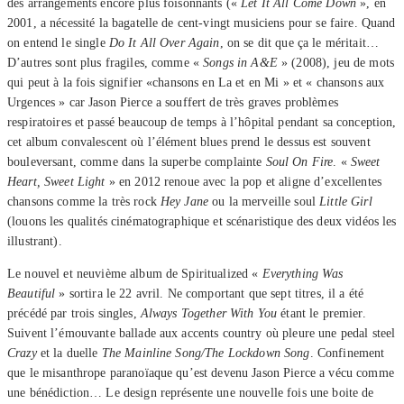
des arrangements encore plus foisonnants («
Let It All Come Down
», en
2001, a nécessité la bagatelle de cent-vingt musiciens pour se faire. Quand
on entend le single
Do It All Over Again
, on se dit que ça le méritait…
D’autres sont plus fragiles, comme «
Songs in A&E
» (2008), jeu de mots
qui peut à la fois signifier «chansons en La et en Mi » et « chansons aux
Urgences » car Jason Pierce a souffert de très graves problèmes
respiratoires et passé beaucoup de temps à l’hôpital pendant sa conception,
cet album convalescent où l’élément blues prend le dessus est souvent
bouleversant, comme dans la superbe complainte
Soul On Fire
. «
Sweet
Heart, Sweet Light
» en 2012 renoue avec la pop et aligne d’excellentes
chansons comme la très rock
Hey Jane
ou la merveille soul
Little Girl
(louons les qualités cinématographique et scénaristique des deux vidéos les
illustrant).
Le nouvel et neuvième album de Spiritualized «
Everything Was
Beautiful
» sortira le 22 avril. Ne comportant que sept titres, il a été
précédé par trois singles,
Always Together With You
étant le premier.
Suivent l’émouvante ballade aux accents country où pleure une pedal steel
Crazy
et la duelle
The Mainline Song/The Lockdown Song
. Confinement
que le misanthrope paranoïaque qu’est devenu Jason Pierce a vécu comme
une bénédiction… Le design représente une nouvelle fois une boite de