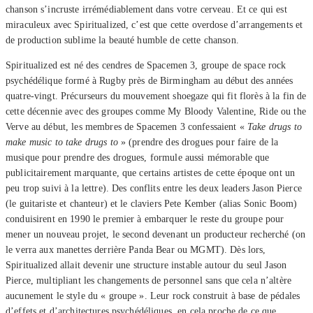
chanson s’incruste irrémédiablement dans votre cerveau. Et ce qui est
miraculeux avec Spiritualized, c’est que cette overdose d’arrangements et
de production sublime la beauté humble de cette chanson.
Spiritualized est né des cendres de Spacemen 3, groupe de space rock
psychédélique formé à Rugby près de Birmingham au début des années
quatre-vingt. Précurseurs du mouvement shoegaze qui fit florès à la fin de
cette décennie avec des groupes comme My Bloody Valentine, Ride ou the
Verve au début, les membres de Spacemen 3 confessaient «
Take drugs to
make music to take drugs to
» (prendre des drogues pour faire de la
musique pour prendre des drogues, formule aussi mémorable que
publicitairement marquante, que certains artistes de cette époque ont un
peu trop suivi à la lettre). Des conflits entre les deux leaders Jason Pierce
(le guitariste et chanteur) et le claviers Pete Kember (alias Sonic Boom)
conduisirent en 1990 le premier à embarquer le reste du groupe pour
mener un nouveau projet, le second devenant un producteur recherché (on
le verra aux manettes derrière Panda Bear ou MGMT). Dès lors,
Spiritualized allait devenir une structure instable autour du seul Jason
Pierce, multipliant les changements de personnel sans que cela n’altère
aucunement le style du « groupe ». Leur rock construit à base de pédales
d’effets et d’architectures psychédéliques, en cela proche de ce que