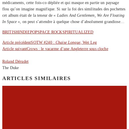
médicaments, cette fois-co dépliée et qui masque en partie un paysage
flou qu’on imagine magnifique. Si sur la foi des similitudes des pochettes
cet album était de la teneur de «
Ladies And Gentlemen, We Are Floating
In Space
», on peut s’attendre à quelque chose d’absolument grandiose…
BRITISH
INDIE
POP
SPACE ROCK
SPIRITUALIZED
Article précédent
SOTW #240 :
Chaise Longue
, Wet Leg
Article suivant
Crows : le vacarme d’une Angleterre sous cloche
Roland Dérudet
The Duke
ARTICLES SIMILAIRES