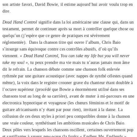
son artiste favori, David Bowie, il estime aujourd’hui avoir voulu trop en
dire.
Dead Hand Control
signifie dans la loi américaine une clause qui, dans un
testament, permet de continuer après sa mort à contrôler quelque chose ou
quelqu’un (j’espère que ce genre de pratiques est sévèrement
réglementée). Dans la chanson titre qui ouvre l’album, Chris Baio
s’insurge sans équivoque contre ces contrôles abusifs, d’où qu’ils
viennent. «
Dead Hand Control, You can take my life but you will never
take my soul
», tu peux prendre ma vie mais tu n’auras jamais mon âme
dit le refrain. La chanson débute comme une chanson folk enlevée
rythmée par une guitare acoustique (avec nappes de synthé célestes quand
même), la voix dans le registre crooner grave du chanteur étant doublée à
l’octave supérieur (procédé que Bowie a énormément utilisé dans ses
chansons tout au long de sa carrière), avant de muter à mi-parcours en une
electronica hypnotique et voyageuse (les chœurs féminins et le motif de
guitare africanisants n’y étant par pour rien), invitant à la danse. La
collusion de ces deux styles à priori peu compatibles donne à la chanson
une vraie couleur, synthétisant les ambitions musicales de Chris Baio.
Deux pôles vers lesquels les chansons oscillent, certaines ouvertement pop
et sautillantes à saveur new-wave (la funky «
Endless Me, Endlessly
» ,