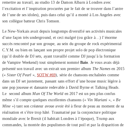
remettre au travail, au studio 13 de Damon Albarn à Londres avec
l’excitation et l’inspiration procurées par le fait de se trouver dans l’antre
de l’une de ses idoles), puis dans celui qu’il a monté à Los Angeles avec
son collègue batteur Chris Tomson.
Le New-Yorkais avait depuis longtemps diversifié ses activités musicales
d’une façon très underground, et ceci malgré (ou grâce à…) l’énorme
succès rencontré par son groupe, au sein du groupe de rock expérimental
C.Y.M. ou bien en lançant son propre projet solo de pop électronique
(qu’il double de DJ sets, ayant travaillé comme DJ jusqu’à la formation
de Vampire Weekend) tout simplement nommé
Baio
. Je vous avais déjà
présenté son travail avec un extrait son premier album
The Names
en 2015
(«
Sister Of Pearl
»,
SOTW #69
), série de chansons enchaînées comme
dans un DJ set justement, passant sans effort d’une house music légère à
une pop joueuse et dansante redevable à David Byrne et Talking Heads.
Le second album
Man Of The World
en 2017 est un peu plus confus
même s’il compte quelques excellentes chansons («
Vin Mariani
», «
Be
Mine
») tant son créateur avoue avoir été à fleur de peau au moment de sa
réalisation et s’être trop hâté. Traumatisé par la conjoncture politique
mondiale avec le Brexit (il habitait Londres à l’époque), Trump aux
commandes, la montée des populismes de tout poil et par la disparition de