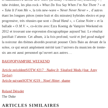
tube évident, les plus rock «
What Do You Say When I’m Not There ?
» et
«
Take It From Me
», la très new-wave «
Never Never Never
» , d’autres
étant les longues pièces (entre huit et dix minutes) hybrides electro et pop
progressive, très réussies que sont «
Dead Hand
», «
Caisse Noire
» et la
ballade «
O.M.V.
», co-écrite avec Ezra Koenig de Vampire Weekend en
2012 et trouvant une expression discographique aujourd’hui. Le résultat
justifiait l’attente. Cet album, à la fois profond, varié et
feel good
malgré
la noirceur des thèmes abordés pourrait pousser Chris Baio au devant de la
scène, ce qui serait amplement mérité tant l’univers du musicien de trente-
six ans est aussi personnel qu’ouvert aux autres….
BAIO
POP
VAMPIRE WEEKEND
Article précédent
SOTW #217 :
Nudge It
, Sleaford Mods (feat. Amy
Taylor)
Article suivant
SOTW #219 :
Nigel Hitter
, shame
Roland Dérudet
The Duke
ARTICLES SIMILAIRES