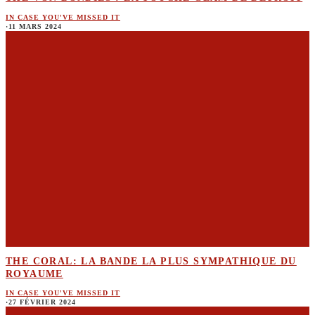
IN CASE YOU'VE MISSED IT
·
11 MARS 2024
THE CORAL: LA BANDE LA PLUS SYMPATHIQUE DU
ROYAUME
IN CASE YOU'VE MISSED IT
·
27 FÉVRIER 2024