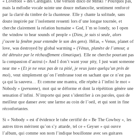
« Lovefool » des Cardigans. Une version disco de Mitski ? Pourquoi pas,
mais la mélodie vocale suinte une douce mélancolie, sentiment renforcé
par la clarté du timbre de la chanteuse. Elle y chante la solitude, sans
doute inspirée par l’isolement ressenti lors d’une longue tournée, et
cherche clairement la relation humaine « God, I’m so lonely, so I open
the window to hear sounds of people » (
Dieu, je suis si seule, alors
j’ouvre la fenêtre pour entendre le son des gens
). Hélas, « Venus, planet of
love, was destroyed by global warming » (
Vénus, planète de l’amour, a
été détruite par le réchauffement climatique
). Elle ne cherche pourtant pas
la compassion d’autrui (« And I don’t want your pity, I just want someone
near me » (
Et je ne veux pas de ta pitié, je veux juste quelqu’un près de
moi
), veut simplement qu’on l’embrasse tout en sachant que ce n’est pas
ça qui la sauvera… Et comme une mantra, elle répète à l’infini le mot «
Nobody » (
personne
), mot qui se déforme et dont la répétition génère une
sensation d’infini. N’importe qui peut s’identifier à ces paroles, quoi de
meilleur que danser avec une larme au coin de l’oeil, et qui sont in fine
réconfortantes.
Si « Nobody » est d’évidence le tube certifié de « Be The Cowboy », les
autres titres méritent qu’on s’y attarde, tel ce « Geyser » qui ouvre
l’album, qui comme son nom l’indique bouillonne avec ses guitares