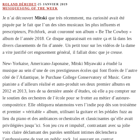
ROLAND DÉRUDET
·
25 JANVIER 2019
MUSIQUE
SONG OF THE WEEK
Je n’ai découvert
Mitski
que très récemment, ma curiosité avait été
piquée par le fait que l’un des sites musicaux les plus influents et
prescripteurs, Pitchfork, avait couronné son album « Be The Cowboy »
album de l’année 2018. Ce disque apparaissait en outre ça et là dans les
divers classements de fin d’année. Un petit tour sur les vidéos de la dame
a vite justifié cet engouement général, il fallait donc que je creuse.
New-Yorkaise, Americano-Japonaise, Mitski Miyawaki a étudié la
musique au sein d’une de ces prestigieuses écoles qui font florès de l’autre
côté de l’Atlantique, le Purchase College Conservatory of Music. Cette
pianiste a d’ailleurs réalisé et auto-produit ses deux premier albums en
2012 et 2013, lors de sa dernière année d’études, où elle a pu compter sur
le soutien des orchestres de l’école pour se frotter au métier d’auteure-
compositrice. Elle obliquera néanmoins vers l’indie pop dès son troisième
et premier « véritable » album, utilisant la guitare et les pédales fuzz au
lieu du piano et des ambiances orchestrales et classicisantes qu’elle avait
privilégiées jusqu’ici. Son jeu cru et impulsif, contrastant avec sa jolie
voix claire déclamant des paroles semblant intimes déclenchera
l’enthousiasme de tout un public rock, lui assurant un contrat