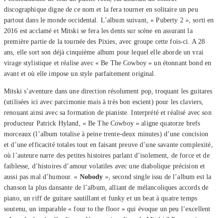
discographique digne de ce nom et la fera tourner en solitaire un peu
partout dans le monde occidental. L’album suivant, « Puberty 2 », sorti en
2016 est acclamé et Mitski se fera les dents sur scène en assurant la
première partie de la tournée des Pixies, avec groupe cette fois-ci. A 28
ans, elle sort son déjà cinquième album pour lequel elle aborde un vrai
virage stylistique et réalise avec « Be The Cowboy » un étonnant bond en
avant et où elle impose un style parfaitement original.
Mitski s’aventure dans une direction résolument pop, troquant les guitares
(utilisées ici avec parcimonie mais à très bon escient) pour les claviers,
renouant ainsi avec sa formation de pianiste. Interprété et réalisé avec son
producteur Patrick Hyland, « Be The Cowboy » aligne quatorze brefs
morceaux (l’album totalise à peine trente-deux minutes) d’une concision
et d’une efficacité totales tout en faisant preuve d’une savante complexité,
où l’auteure narre des petites histoires parlant d’isolement, de force et de
faiblesse, d’histoires d’amour volatiles avec une diabolique précision et
aussi pas mal d’humour. «
Nobody
», second single issu de l’album est la
chanson la plus dansante de l’album, alliant de mélancoliques accords de
piano, un riff de guitare sautillant et funky et un beat à quatre temps
soutenu, un imparable « four to the floor » qui évoque un peu l’excellent