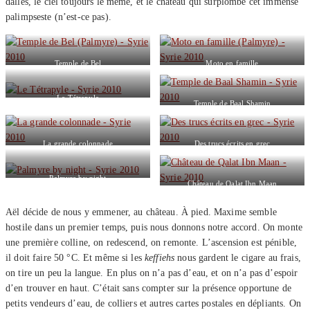
dalles, le ciel toujours le même, et le château qui surplombe cet immense
palimpseste (n’est-ce pas).
Temple de Bel
Moto en famille
Le Tétrapyle
Temple de Baal Shamin
La grande colonnade
Des trucs écrits en grec
Palmyre by night
Château de Qalat Ibn Maan
Aël décide de nous y emmener, au château. À pied. Maxime semble
hostile dans un premier temps, puis nous donnons notre accord. On monte
une première colline, on redescend, on remonte. L’ascension est pénible,
il doit faire 50 °C. Et même si les
keffiehs
nous gardent le cigare au frais,
on tire un peu la langue. En plus on n’a pas d’eau, et on n’a pas d’espoir
d’en trouver en haut. C’était sans compter sur la présence opportune de
petits vendeurs d’eau, de colliers et autres cartes postales en dépliants. On