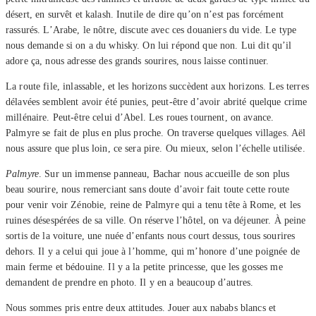
désert, en survêt et kalash. Inutile de dire qu’on n’est pas forcément
rassurés. L’Arabe, le nôtre, discute avec ces douaniers du vide. Le type
nous demande si on a du whisky. On lui répond que non. Lui dit qu’il
adore ça, nous adresse des grands sourires, nous laisse continuer.
La route file, inlassable, et les horizons succèdent aux horizons. Les terres
délavées semblent avoir été punies, peut-être d’avoir abrité quelque crime
millénaire. Peut-être celui d’Abel. Les roues tournent, on avance.
Palmyre se fait de plus en plus proche. On traverse quelques villages. Aël
nous assure que plus loin, ce sera pire. Ou mieux, selon l’échelle utilisée.
Palmyre
. Sur un immense panneau, Bachar nous accueille de son plus
beau sourire, nous remerciant sans doute d’avoir fait toute cette route
pour venir voir Zénobie, reine de Palmyre qui a tenu tête à Rome, et les
ruines désespérées de sa ville. On réserve l’hôtel, on va déjeuner. À peine
sortis de la voiture, une nuée d’enfants nous court dessus, tous sourires
dehors. Il y a celui qui joue à l’homme, qui m’honore d’une poignée de
main ferme et bédouine. Il y a la petite princesse, que les gosses me
demandent de prendre en photo. Il y en a beaucoup d’autres.
Nous sommes pris entre deux attitudes. Jouer aux nababs blancs et