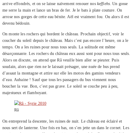
arrive effondrés, et on se laisse naïvement renouer nos
keffiehs
. Un gosse
me serre la main et lance un bras de fer. Je le bats à plate couture. On
arrose nos gorges de cette eau bénite. Aël est vraiment fou. Ou alors il est
devenu bédouin.
On monte les rochers qui bordent le château. Prochain objectif, voir le
coucher du soleil depuis le château. Mais c’est pas encore l’heure, on a le
temps. On a les ruines pour nous tous seuls. La solitude est même
désarçonnante. Les rochers du château eux aussi sont pour nous tous seuls.
Alors on discute, on attend que Râ veuille bien aller se pieuter. Puis
soudain, alors que rien ne le laissait présager, une nuée de bus prend
d’assaut la montagne et attire sur elle les motos des gamins vendeurs
d’eau. Aubaine ! Sauf que tous les passagers du bus viennent nous
boucher la vue. Bon, c’est pas grave. Le soleil se couche peu à peu,
majestueux et flamboyant.
Râ
On entreprend la descente, les ruines de nuit. Le château est éclairé et
nous sert de lanterne. Une fois en bas, on s’en jette un dans le cornet. Les