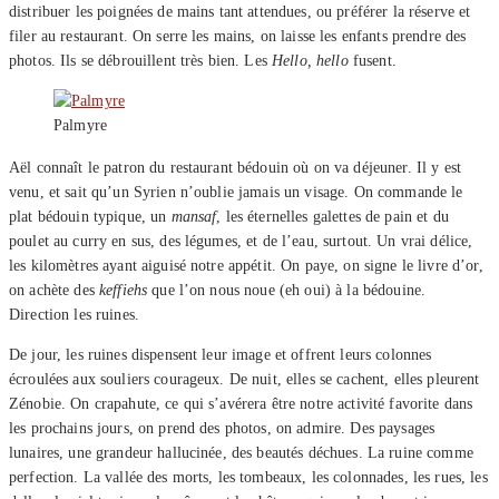
distribuer les poignées de mains tant attendues, ou préférer la réserve et
filer au restaurant. On serre les mains, on laisse les enfants prendre des
photos. Ils se débrouillent très bien. Les
Hello, hello
fusent.
Palmyre
Aël connaît le patron du restaurant bédouin où on va déjeuner. Il y est
venu, et sait qu’un Syrien n’oublie jamais un visage. On commande le
plat bédouin typique, un
mansaf
, les éternelles galettes de pain et du
poulet au curry en sus, des légumes, et de l’eau, surtout. Un vrai délice,
les kilomètres ayant aiguisé notre appétit. On paye, on signe le livre d’or,
on achète des
keffiehs
que l’on nous noue (eh oui) à la bédouine.
Direction les ruines.
De jour, les ruines dispensent leur image et offrent leurs colonnes
écroulées aux souliers courageux. De nuit, elles se cachent, elles pleurent
Zénobie. On crapahute, ce qui s’avérera être notre activité favorite dans
les prochains jours, on prend des photos, on admire. Des paysages
lunaires, une grandeur hallucinée, des beautés déchues. La ruine comme
perfection. La vallée des morts, les tombeaux, les colonnades, les rues, les