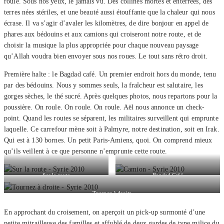
roule. Sous nos yeux, le jamais vu. Des collines mortes et enterrées, des
terres nées stériles, et une beauté aussi étouffante que la chaleur qui nous
écrase. Il va s’agir d’avaler les kilomètres, de dire bonjour en appel de
phares aux bédouins et aux camions qui croiseront notre route, et de
choisir la musique la plus appropriée pour chaque nouveau paysage
qu’Allah voudra bien envoyer sous nos roues. Le tout sans rétro droit.
Première halte : le Bagdad café. Un premier endroit hors du monde, tenu
par des bédouins. Nous y sommes seuls, la fraîcheur est salutaire, les
gorges sèches, le thé sucré. Après quelques photos, nous repartons pour la
poussière. On roule. On roule. On roule. Aël nous annonce un check-
point. Quand les routes se séparent, les militaires surveillent qui emprunte
laquelle. Ce carrefour mène soit à Palmyre, notre destination, soit en Irak.
Qui est à 130 bornes. Un petit Paris-Amiens, quoi. On comprend mieux
qu’ils veillent à ce que personne n’emprunte cette route.
Sur la route
Bagdad Café
Tournez à droite
En approchant du croisement, on aperçoit un pick-up surmonté d’une
petite mitrailleuse des familles et affublé de deux gardes de type milice du