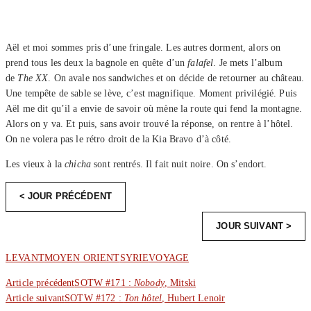
Aël et moi sommes pris d’une fringale. Les autres dorment, alors on
prend tous les deux la bagnole en quête d’un
falafel
. Je mets l’album
de
The XX
. On avale nos sandwiches et on décide de retourner au château.
Une tempête de sable se lève, c’est magnifique. Moment privilégié. Puis
Aël me dit qu’il a envie de savoir où mène la route qui fend la montagne.
Alors on y va. Et puis, sans avoir trouvé la réponse, on rentre à l’hôtel.
On ne volera pas le rétro droit de la Kia Bravo d’à côté.
Les vieux à la
chicha
sont rentrés. Il fait nuit noire. On s’endort.
< JOUR PRÉCÉDENT
JOUR SUIVANT >
LEVANT
MOYEN ORIENT
SYRIE
VOYAGE
Article précédent
SOTW #171 :
Nobody
, Mitski
Article suivant
SOTW #172 :
Ton hôtel
, Hubert Lenoir