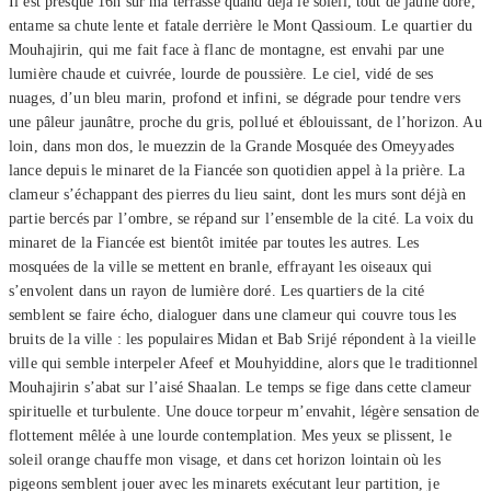
Il est presque 16h sur ma terrasse quand déjà le soleil, tout de jaune doré,
entame sa chute lente et fatale derrière le Mont Qassioum. Le quartier du
Mouhajirin, qui me fait face à flanc de montagne, est envahi par une
lumière chaude et cuivrée, lourde de poussière. Le ciel, vidé de ses
nuages, d’un bleu marin, profond et infini, se dégrade pour tendre vers
une pâleur jaunâtre, proche du gris, pollué et éblouissant, de l’horizon. Au
loin, dans mon dos, le muezzin de la Grande Mosquée des Omeyyades
lance depuis le minaret de la Fiancée son quotidien appel à la prière. La
clameur s’échappant des pierres du lieu saint, dont les murs sont déjà en
partie bercés par l’ombre, se répand sur l’ensemble de la cité. La voix du
minaret de la Fiancée est bientôt imitée par toutes les autres. Les
mosquées de la ville se mettent en branle, effrayant les oiseaux qui
s’envolent dans un rayon de lumière doré. Les quartiers de la cité
semblent se faire écho, dialoguer dans une clameur qui couvre tous les
bruits de la ville : les populaires Midan et Bab Srijé répondent à la vieille
ville qui semble interpeler Afeef et Mouhyiddine, alors que le traditionnel
Mouhajirin s’abat sur l’aisé Shaalan. Le temps se fige dans cette clameur
spirituelle et turbulente. Une douce torpeur m’envahit, légère sensation de
flottement mêlée à une lourde contemplation. Mes yeux se plissent, le
soleil orange chauffe mon visage, et dans cet horizon lointain où les
pigeons semblent jouer avec les minarets exécutant leur partition, je