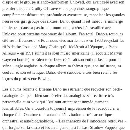
disque est le groupe irlando-californien Unloved, qui avait créé avec son
premier disque « Guilty Of Love » une pop cinématographique
complètement démesurée, profonde et aventureuse, rappelant les grandes
heures des girl groups des sixties. Daho, quand il est mordu, s’immerge
totalement dans sa passion du moment et a réussi à travailler avec
Unloved pour certains morceaux de l’album. Fan total, Daho a toujours
cité ses influences… « Pour nous vies martiennes » en 1988 recyclait les
riffs de the Jesus and Mary Chain qu’il idolâtrait à l’époque, « Paris
Ailleurs » en 1991 suintait la soul music américaine (il écoutait Marvin
Gaye en boucle), « Eden » en 1996 célébrait son enthousiasme pour la
scène jungle anglaise. A chaque album sa thématique, son influence, sa
couleur et son esthétique, Daho, élève surdoué, a très bien retenu les
leçons du professeur Bowie.
Les albums récents d’Etienne Daho ne sauraient que recycler son back-
catalogue. On peut bien sur déceler des analogies, son écriture très
personnelle et sa voix qui l’est tout autant sont immédiatement
identifiables. On a toutefois toujours l’impression de le redécouvrir à
chaque fois. On aime tout autant « L’invitation », très acoustique,
orchestral et autobiographique, « Les chansons de l’innocence retrouvée »
qui lorgne sur la disco et les arrangements à la Last Shadow Puppets que