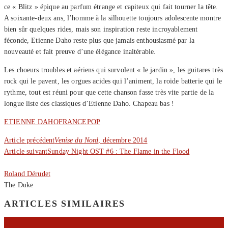
ce « Blitz » épique au parfum étrange et capiteux qui fait tourner la tête.
A soixante-deux ans, l’homme à la silhouette toujours adolescente montre
bien sûr quelques rides, mais son inspiration reste incroyablement
féconde, Etienne Daho reste plus que jamais enthousiasmé par la
nouveauté et fait preuve d’une élégance inaltérable.
Les choeurs troubles et aériens qui survolent « le jardin », les guitares très
rock qui le pavent, les orgues acides qui l’animent, la roide batterie qui le
rythme, tout est réuni pour que cette chanson fasse très vite partie de la
longue liste des classiques d’Etienne Daho. Chapeau bas !
ETIENNE DAHO
FRANCE
POP
Article précédent
Venise du Nord
, décembre 2014
Article suivant
Sunday Night OST #6 : The Flame in the Flood
Roland Dérudet
The Duke
ARTICLES SIMILAIRES