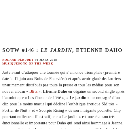
SOTW #146 :
LE JARDIN
, ETIENNE DAHO
ROLAND DÉRUDET
·
30 MARS 2018
MUSIQUE
SONG OF THE WEEK
Juste avant d’attaquer une tournée qui s’annonce triomphale (première
date le 11 juin aux Nuits de Fourvière) et après avoir glané des lauriers
unanimement distribués par toute la presse et tous les médias pour son
nouvel album «
Blitz
»,
Etienne Daho
en dégaine un second single après
l’amniotique « Les flocons de l’été », «
Le jardin
» accompagné d’un
clip pour le moins martial qui décline l’esthétique érotique SM très «
Portier de Nuit » et « Scorpio Rising » de son intrigante pochette. Clip
pourtant nullement illustratif, car « Le jardin » est une chanson très
émotionnelle et importante pour Daho qui rend ainsi hommage à Jeanne,