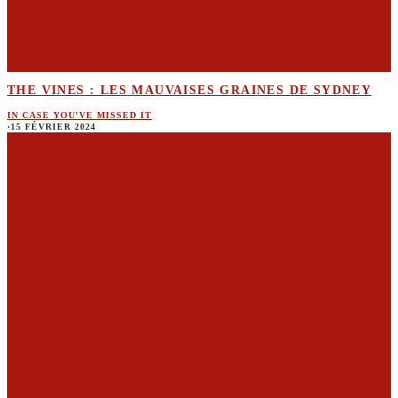
THE VINES : LES MAUVAISES GRAINES DE SYDNEY
IN CASE YOU'VE MISSED IT
·
15 FÉVRIER 2024