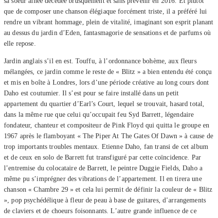
sa soeur aînée décédée brusquement et sans prévenir en 2016. Et plutôt
que de composer une chanson élégiaque forcément triste, il a préféré lui
rendre un vibrant hommage, plein de vitalité, imaginant son esprit planant
au dessus du jardin d’Eden, fantasmagorie de sensations et de parfums où
elle repose.
Jardin anglais s’il en est. Touffu, à l’ordonnance bohème, aux fleurs
mélangées, ce jardin comme le reste de « Blitz » a bien entendu été conçu
et mis en boîte à Londres, lors d’une période créative au long cours dont
Daho est coutumier. Il s’est pour se faire installé dans un petit
appartement du quartier d’Earl’s Court, lequel se trouvait, hasard total,
dans la même rue que celui qu’occupait feu Syd Barrett, légendaire
fondateur, chanteur et compositeur de Pink Floyd qui quitta le groupe en
1967 après le flamboyant « The Piper At The Gates Of Dawn » à cause de
trop importants troubles mentaux. Etienne Daho, fan transi de cet album
et de ceux en solo de Barrett fut transfiguré par cette coïncidence. Par
l’entremise du colocataire de Barrett, le peintre Duggie Fields, Daho a
même pu s’imprégner des vibrations de l’appartement. Il en tirera une
chanson « Chambre 29 » et cela lui permit de définir la couleur de « Blitz
», pop psychédélique à fleur de peau à base de guitares, d’arrangements
de claviers et de choeurs foisonnants. L’autre grande influence de ce